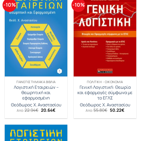
-10%
-10%
ΠΑΝΕΠΙΣΤΗΜΙΑΚΑ ΒΙΒΛΙΑ
ΠΟΛΙΤΙΚΉ - ΟΙΚΟΝΟΜΊΑ
Λογιστική Εταιρειών –
Γενική Λογιστική: Θεωρία
θεωρητική και
και εφαρμογές σύμφωνα με
εφαρμοσμένη
το ΕΓΛΣ
Θεόδωρος Χ. Αναστασίου
Θεόδωρος Χ. Αναστασίου
Original
Η
Original
Η
22.94
€
20.64
€
55.80
€
50.22
€
Από:
Από:
price
τρέχουσα
price
τρέχουσ
was:
τιμή
was:
τιμή
22.94€.
είναι:
55.80€.
είναι:
20.64€.
50.22€.