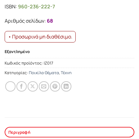
price
τρέχουσα
ISBN:
960-236-222-7
was:
τιμή
14.78€.
είναι:
Αριθμός σελίδων:
68
13.30€.
• Προσωρινά μη διαθέσιμο.
Εξαντλημένο
Κωδικός προϊόντος:
ΙΖ017
Κατηγορίες:
Ποικίλα Θέματα
,
Τέχνη
Περιγραφή