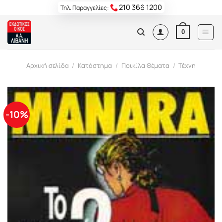
Skip
210 366 1200
Τηλ. Παραγγελίες:
to
content
0
Αρχική σελίδα
/
Κατάστημα
/
Ποικίλα Θέματα
/
Τέχνη
-10%