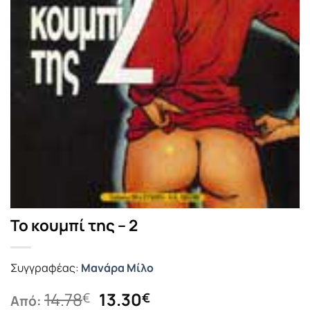
Το κουμπί της – 2
Συγγραφέας:
Μανάρα Μίλο
Original
Η
14.78
13.30
€
€
Από: