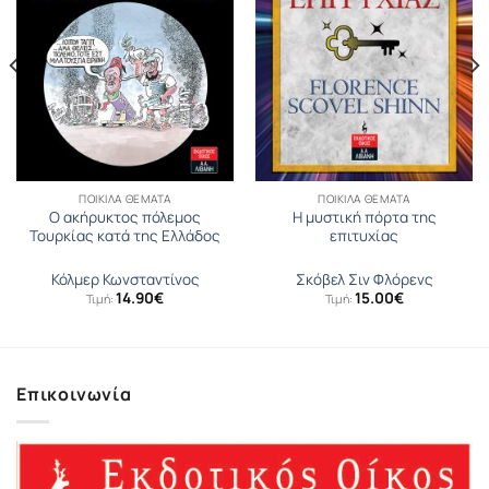
ΠΟΙΚΊΛΑ ΘΈΜΑΤΑ
ΠΟΙΚΊΛΑ ΘΈΜΑΤΑ
Ο ακήρυκτος πόλεμος
Η μυστική πόρτα της
Τουρκίας κατά της Ελλάδος
επιτυχίας
Κόλμερ Κωνσταντίνος
Σκόβελ Σιν Φλόρενς
14.90
€
15.00
€
Τιμή:
Τιμή:
Επικοινωνία