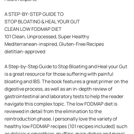
A STEP-BY-STEP GUIDE TO
STOP BLOATING & HEAL YOUR GUT
CLEAN LOW FODMAP DIET
101 Clean, Unprocessed, Super Healthy
Mediterranean-inspired, Gluten-Free Recipes
dietitian-approved
A Step-by-Step Guide to Stop Bloating and Heal your Gut
is a great resource for those suffering with painful
bloating and IBS. The book features a great primer on the
digestive process, as well as an in-depth review of
gastrointestinal and laboratory tests to help the reader
navigate this complex topic. The low FODMAP diet is
reviewed in detail from the elimination to the
reintroduction phase. I personally love the variety of
healthy low FODMAP recipes (101 recipes included) such
as delicious smoothies, muffins, main dishes and more!