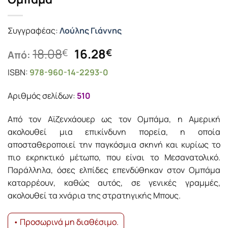
Συγγραφέας:
Λούλης Γιάννης
Original
Η
18.08
16.28
€
€
Από:
price
τρέχουσα
ISBN:
978-960-14-2293-0
was:
τιμή
18.08€.
είναι:
Αριθμός σελίδων:
510
16.28€.
Από τον Αϊζενχάουερ ως τον Ομπάμα, η Αμερική
ακολουθεί μια επικίνδυνη πορεία, η οποία
αποσταθεροποιεί την παγκόσμια σκηνή και κυρίως το
πιο εκρηκτικό μέτωπο, που είναι το Μεσανατολικό.
Παράλληλα, όσες ελπίδες επενδύθηκαν στον Ομπάμα
καταρρέουν, καθώς αυτός, σε γενικές γραμμές,
ακολουθεί τα χνάρια της στρατηγικής Μπους.
• Προσωρινά μη διαθέσιμο.