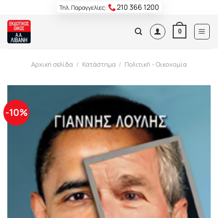
Skip
210 366 1200
Τηλ. Παραγγελίες:
to
content
0
Αρχική σελίδα
/
Κατάστημα
/
Πολιτική - Οικονομία
-10%