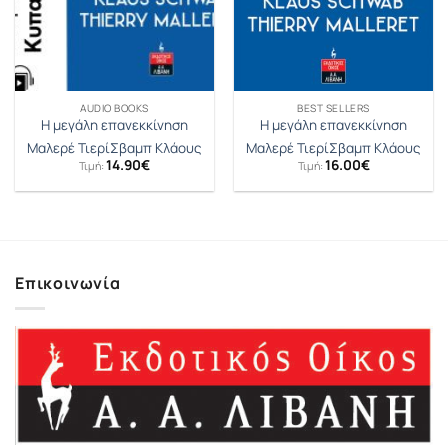
AUDIO BOOKS
BEST SELLERS
Η μεγάλη επανεκκίνηση
Η μεγάλη επανεκκίνηση
Μαλερέ Τιερί
Σβαµπ Κλάους
Μαλερέ Τιερί
Σβαµπ Κλάους
14.90
€
16.00
€
Τιμή:
Τιμή:
Επικοινωνία