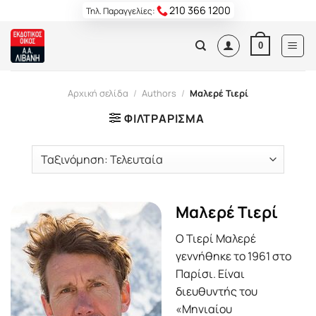
Skip
210 366 1200
Τηλ. Παραγγελίες:
to
content
0
Αρχική σελίδα
/
Authors
/
Μαλερέ Τιερί
ΦΙΛΤΡΆΡΙΣΜΑ
Μαλερέ Τιερί
O Τιερί Μαλερέ
γεννήθηκε το 1961 στο
Παρίσι. Είναι
διευθυντής του
«Μηνιαίου