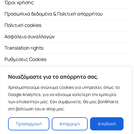
Όροι χρήσης
Προσωπικά δεδομένα & Πολιτική απορρήτου
Πολιτική cookies
Ασφάλεια συναλλαγών
Translation rights
Ρυθμίσεις Cookies
Νοιαζόμαστε για το απόρρητο σας.
Χρησιμοποιούμε ανώνυμα cookies για υπηρεσίες όπως τα
Google Analytics, για να κάνουμε καλύτερη την εμπειρία
των επισκεπτών μας. Εάν συμφωνείτε, θα μας βοηθήσετε
Copyright 2026 ©
Εκδοτικός Οίκος Α.Α. Λιβάνη
| All rights
στη βελτίωση του e-shop μας.
reserved.
Σόλωνος 98, 10680 Αθήνα | Τ:
2103661200
- F: 2103617791
Προσαρμογή
Απόρριψη
Αποδοχή
E-shop and Premium Managed Hosting by
ClickProject.gr