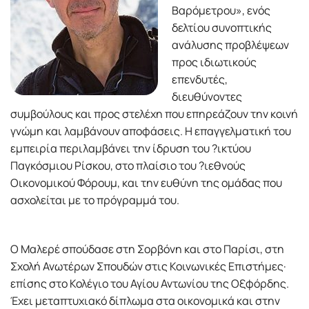
Βαρόµετρου», ενός
δελτίου συνοπτικής
ανάλυσης προβλέψεων
προς ιδιωτικούς
επενδυτές,
διευθύνοντες
συµβούλους και προς στελέχη που επηρεάζουν την κοινή
γνώµη και λαµβάνουν αποφάσεις. Η επαγγελµατική του
εµπειρία περιλαµβάνει την ίδρυση του ?ικτύου
Παγκόσµιου Ρίσκου, στο πλαίσιο του ?ιεθνούς
Οικονοµικού Φόρουµ, και την ευθύνη της οµάδας που
ασχολείται µε το πρόγραµµά του.
Ο Μαλερέ σπούδασε στη Σορβόνη και στο Παρίσι, στη
Σχολή Ανωτέρων Σπουδών στις Κοινωνικές Επιστήµες·
επίσης στο Κολέγιο του Αγίου Αντωνίου της Οξφόρδης.
Έχει µεταπτυχιακό δίπλωµα στα οικονοµικά και στην