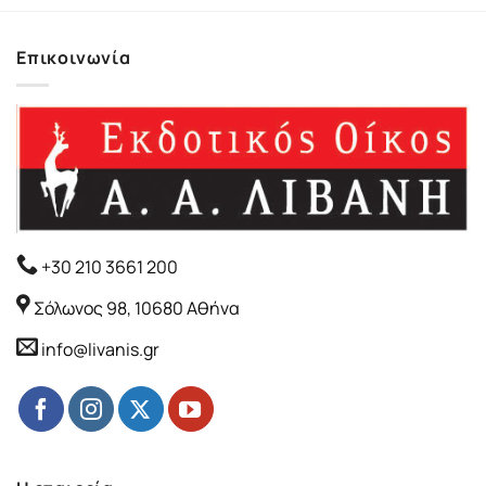
21.20€.
είναι:
12.26€.
είναι:
19.08€.
11.04€.
Επικοινωνία
+30 210 3661 200
Σόλωνος 98, 10680 Αθήνα
info@livanis.gr