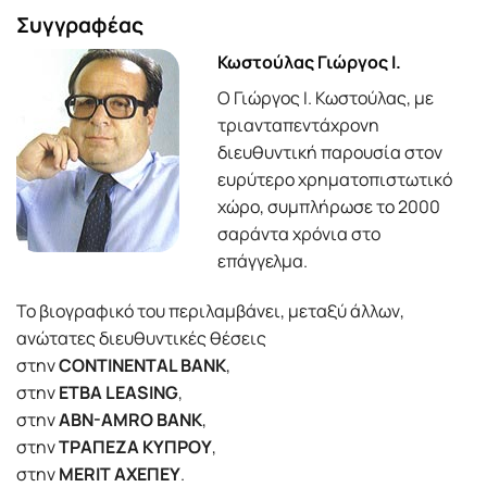
Συγγραφέας
Κωστούλας Γιώργος Ι.
Ο Γιώργος Ι. Κωστούλας, με
τριανταπεντάχρονη
διευθυντική παρουσία στον
ευρύτερο χρηματοπιστωτικό
χώρο, συμπλήρωσε το 2000
σαράντα χρόνια στο
επάγγελμα.
Το βιογραφικό του περιλαμβάνει, μεταξύ άλλων,
ανώτατες διευθυντικές θέσεις
στην
CONTINENTAL BANK
,
στην
ETBA LEASING
,
στην
ABN-AMRO BANK
,
στην
ΤΡΑΠΕΖΑ ΚΥΠΡΟΥ
,
στην
MERIT ΑΧΕΠΕΥ
.