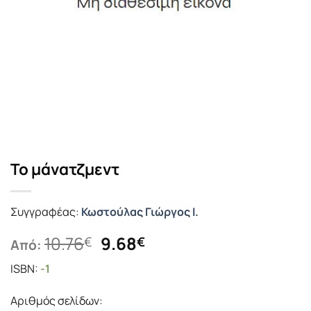
Το μάνατζμεντ
Συγγραφέας:
Κωστούλας Γιώργος Ι.
Original
Η
10.76
9.68
€
€
Από:
price
τρέχουσα
ISBN:
-1
was:
τιμή
10.76€.
είναι:
Αριθμός σελίδων:
9.68€.