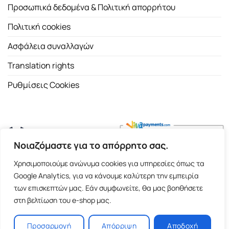
Προσωπικά δεδομένα & Πολιτική απορρήτου
Πολιτική cookies
Ασφάλεια συναλλαγών
Translation rights
Ρυθμίσεις Cookies
Νοιαζόμαστε για το απόρρητο σας.
Copyright 2026 ©
Εκδοτικός Οίκος Α.Α. Λιβάνη
| All rights
Χρησιμοποιούμε ανώνυμα cookies για υπηρεσίες όπως τα
reserved.
Google Analytics, για να κάνουμε καλύτερη την εμπειρία
Σόλωνος 98, 10680 Αθήνα | Τ:
2103661200
- F: 2103617791
των επισκεπτών μας. Εάν συμφωνείτε, θα μας βοηθήσετε
στη βελτίωση του e-shop μας.
E-shop and Premium Managed Hosting by
ClickProject.gr
Προσαρμογή
Απόρριψη
Αποδοχή