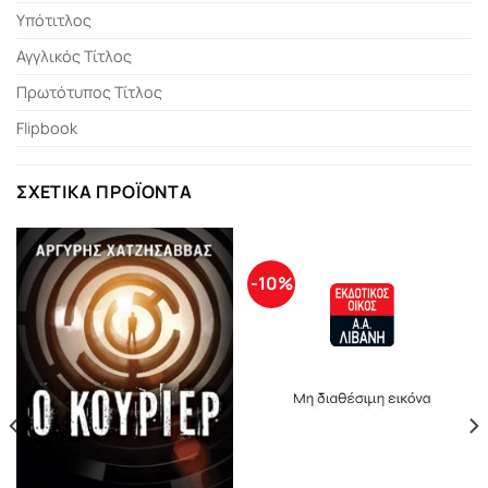
Υπότιτλος
Αγγλικός Τίτλος
Πρωτότυπος Τίτλος
Flipbook
ΣΧΕΤΙΚΆ ΠΡΟΪΌΝΤΑ
-10%