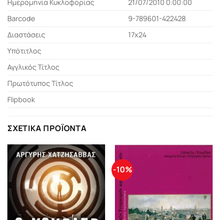
Ημερομηνία Κυκλοφορίας
21/07/2010 0:00:00
Barcode
9-789601-422428
Διαστάσεις
17x24
Υπότιτλος
Αγγλικός Τίτλος
Πρωτότυπος Τίτλος
Flipbook
ΣΧΕΤΙΚΆ ΠΡΟΪΌΝΤΑ
-10%