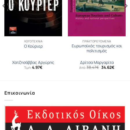
ΛΟΓΟΤΕΧΝΊΑ
ΠΡΑΚΤΟΡΕΥΟΜΕΝΑ
Ευρωπαϊκός τουρισμός και
Ο Κούριερ
πολιτισμός
Χατζησάββας Αργύρης
Δρίτσα Μαργαρίτα
Original
Η
4.97
€
38.47
€
34.62
€
Τιμή:
Από:
σα
price
τρέχουσ
was:
τιμή
38.47€.
είναι:
34.62€.
Επικοινωνία