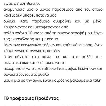
είναι, στ’ αλήθεια, οι
αναµνήσεις µας ο µόνος παράδεισος από τον οποίο
κανείς δεν µπορεί ποτέ να µας
διώξει. Κάτι παρόµοιο συµβαίνει και µε µένα.
Κουβαλώντας και µεταφέροντας από
πολλά χρόνια θύµησες από τη συναναστροφή µου, λόγω
της ενασχόλησής µου µε κόσµο
όλων των κοινωνικών τάξεων και κάθε µόρφωσης, έναν
κόσµο γνωστό-άγνωστο, που δεν
ήταν πάντοτε στα πάνω του και στις καλές του,
σκέφτηκα πως κάπου έπρεπε να τις
ακουµπήσω, να τις καταθέσω. Γιατί, αφού ξεκίνησαν και
συνωστίζονται στο µυαλό
µου η µια µε την άλλη, είναι καιρός να βάλουµε µια τάξη.
Πληροφορίες Προϊόντος