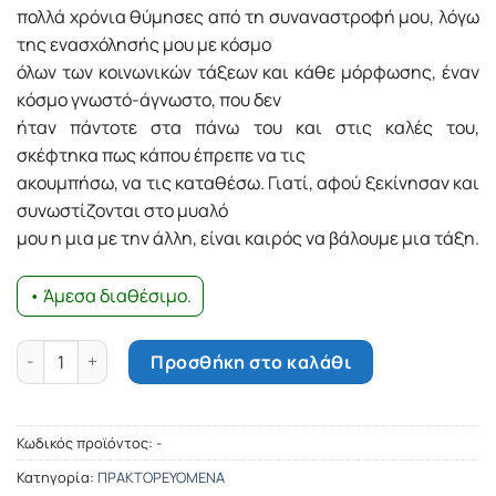
πολλά χρόνια θύµησες από τη συναναστροφή µου, λόγω
της ενασχόλησής µου µε κόσµο
όλων των κοινωνικών τάξεων και κάθε µόρφωσης, έναν
κόσµο γνωστό-άγνωστο, που δεν
ήταν πάντοτε στα πάνω του και στις καλές του,
σκέφτηκα πως κάπου έπρεπε να τις
ακουµπήσω, να τις καταθέσω. Γιατί, αφού ξεκίνησαν και
συνωστίζονται στο µυαλό
µου η µια µε την άλλη, είναι καιρός να βάλουµε µια τάξη.
• Άμεσα διαθέσιμο.
Παραλειπόμενα ιατρικής περιπλάνησης ποσότητα
Προσθήκη στο καλάθι
Κωδικός προϊόντος:
-
Κατηγορία:
ΠΡΑΚΤΟΡΕΥΟΜΕΝΑ