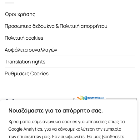
Όροι χρήσης
Προσωπικά δεδομένα & Πολιτική απορρήτου
Πολιτική cookies
Ασφάλεια συναλλαγών
Translation rights
Ρυθμίσεις Cookies
Νοιαζόμαστε για το απόρρητο σας.
Copyright 2026 ©
Εκδοτικός Οίκος Α.Α. Λιβάνη
| All rights
Χρησιμοποιούμε ανώνυμα cookies για υπηρεσίες όπως τα
reserved.
Google Analytics, για να κάνουμε καλύτερη την εμπειρία
Σόλωνος 98, 10680 Αθήνα | Τ:
2103661200
- F: 2103617791
των επισκεπτών μας. Εάν συμφωνείτε, θα μας βοηθήσετε