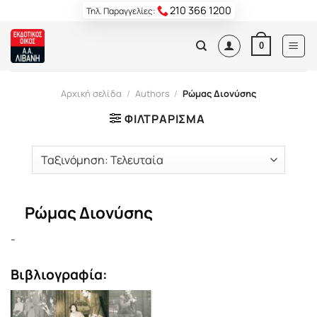
Skip
210 366 1200
Τηλ. Παραγγελίες:
to
content
0
Αρχική σελίδα
/
Authors
/
Ρώμας Διονύσης
ΦΙΛΤΡΆΡΙΣΜΑ
Ρώμας Διονύσης
-
Βιβλιογραφία: