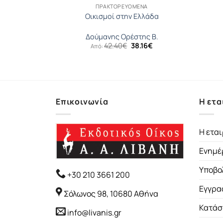
ΝΑ
ΠΡΑΚΤΟΡΕΥΟΜΕΝΑ
62-1967).
Οικισμοί στην Ελλάδα
 Χ.
Δούμανης Ορέστης Β.
inal
Η
Original
Η
08
€
42.40
€
38.16
€
Από:
ce
τρέχουσα
price
τρέχουσα
:
τιμή
was:
τιμή
0€.
είναι:
42.40€.
είναι:
19.08€.
38.16€.
Επικοινωνία
Η ετα
Η εται
Ενημέ
Υποβο
+30 210 3661 200
Εγγρα
Σόλωνος 98, 10680 Αθήνα
Κατάσ
info@livanis.gr