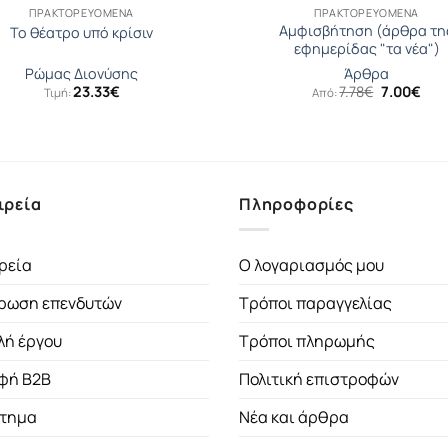
ΠΡΑΚΤΟΡΕΥΟΜΕΝΑ
ΠΡΑΚΤΟΡΕΥΟΜΕΝΑ
Αμφισβήτηση (άρθρα τη
Το θέατρο υπό κρίσιν
εφημερίδας "τα νέα")
Ρώμας Διονύσης
Άρθρα
Original
Η
23.33
€
7.78
€
7.00
€
Τιμή:
Από:
price
τρέ
was:
τιμ
7.78€.
είνα
7.00
ιρεία
Πληροφορίες
ρεία
Ο λογαριασμός μου
ρωση επενδυτών
Τρόποι παραγγελίας
λή έργου
Τρόποι πληρωμής
φή B2B
Πολιτική επιστροφών
τημα
Νέα και άρθρα