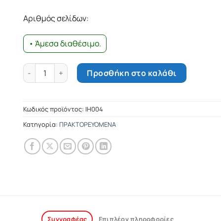
was:
τιμή
12.26€.
είναι:
Αριθμός σελίδων:
11.04€.
• Άμεσα διαθέσιμο.
Ανώνυμη αρχιτεκτονική ποσότητα
Προσθήκη στο καλάθι
Κωδικός προϊόντος:
ΙΗ004
Κατηγορία:
ΠΡΑΚΤΟΡΕΥΟΜΕΝΑ
Συγγραφέας
Επιπλέον πληροφορίες