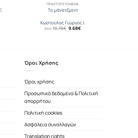
ΠΡΑΚΤΟΡΕΥΟΜΕΝΑ
ς
Το μάνατζμεντ
Κωστούλας Γιώργος Ι.
Original
Η
10.76
€
9.68
€
Από:
χουσα
price
τρέχουσα
ή
was:
τιμή
ι:
10.76€.
είναι:
€.
9.68€.
Όροι Χρήσης
Όροι χρήσης
Προσωπικά δεδομένα & Πολιτική
απορρήτου
Πολιτική cookies
Ασφάλεια συναλλαγών
Translation rights