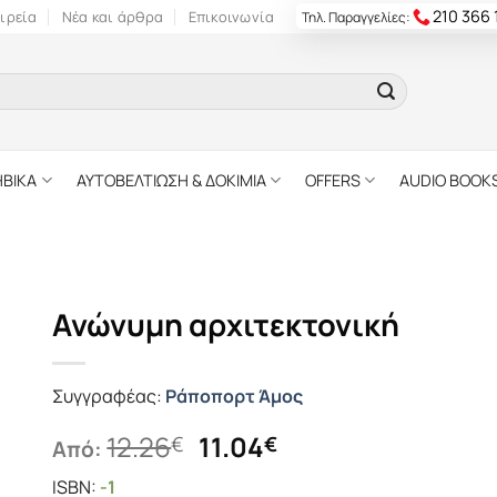
210 366
ιρεία
Νέα και άρθρα
Επικοινωνία
Τηλ. Παραγγελίες:
ΗΒΙΚΑ
ΑΥΤΟΒΕΛΤΙΩΣΗ & ΔΟΚΙΜΙΑ
OFFERS
AUDIO BOOK
Ανώνυμη αρχιτεκτονική
Συγγραφέας:
Ράποπορτ Άμος
Original
Η
12.26
11.04
€
€
Από:
price
τρέχουσα
ISBN:
-1