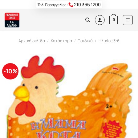
Skip
210 366 1200
Τηλ. Παραγγελίες:
to
content
0
Αρχική σελίδα
/
Κατάστημα
/
Παιδικά
/
Ηλικίες 3-6
-10%