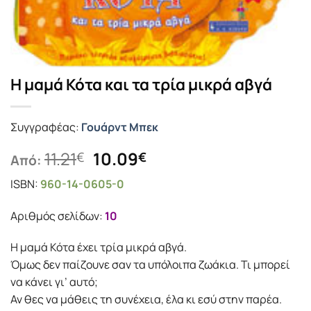
Η μαμά Κότα και τα τρία μικρά αβγά
Συγγραφέας:
Γουάρντ Μπεκ
Original
Η
11.21
10.09
€
€
Από:
price
τρέχουσα
ISBN:
960-14-0605-0
was:
τιμή
11.21€.
είναι:
Αριθμός σελίδων:
10
10.09€.
Η μαμά Κότα έχει τρία μικρά αβγά.
Όμως δεν παίζουνε σαν τα υπόλοιπα ζωάκια. Τι μπορεί
να κάνει γι’ αυτό;
Αν θες να μάθεις τη συνέχεια, έλα κι εσύ στην παρέα.