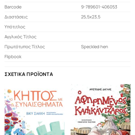
Barcode
9-789601-406053
Διαστάσεις
25,5x23,5
Υπότιτλος
Αγγλικός Τίτλος
Πρωτότυπος Τίτλος
Speckled hen
Flipbook
ΣΧΕΤΙΚΆ ΠΡΟΪΌΝΤΑ