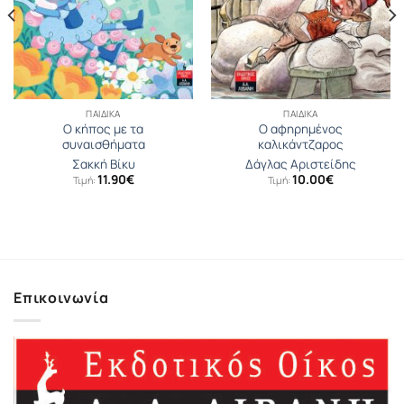
ΠΑΙΔΙΚΆ
ΠΑΙΔΙΚΆ
Ο κήπος με τα
Ο αφηρημένος
συναισθήματα
καλικάντζαρος
Σακκή Βίκυ
Δάγλας Αριστείδης
11.90
€
10.00
€
Τιμή:
Τιμή:
Επικοινωνία