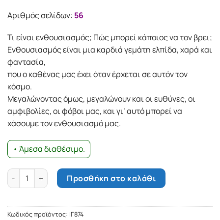
Αριθμός σελίδων:
56
Τι είναι ενθουσιασµός; Πώς µπορεί κάποιος να τον βρει;
Ενθουσιασµός είναι µια καρδιά γεµάτη ελπίδα, χαρά και
φαντασία,
που ο καθένας µας έχει όταν έρχεται σε αυτόν τον
κόσµο.
Μεγαλώνοντας όµως, µεγαλώνουν και οι ευθύνες, οι
αµφιβολίες, οι φόβοι µας, και γι’ αυτό µπορεί να
χάσουµε τον ενθουσιασµό µας.
• Άμεσα διαθέσιμο.
Τι είναι ενθουσιασμός - Και πώς να προσθέσεις ζωή στη ζωή
Προσθήκη στο καλάθι
Κωδικός προϊόντος:
ΙΓ874