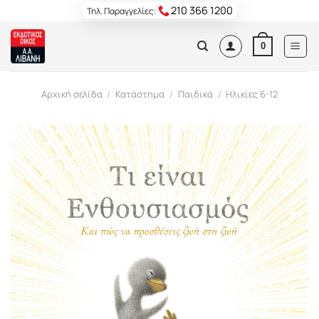
Skip
210 366 1200
Τηλ. Παραγγελίες:
to
content
0
Αρχική σελίδα
/
Κατάστημα
/
Παιδικά
/
Ηλικίες 6-12