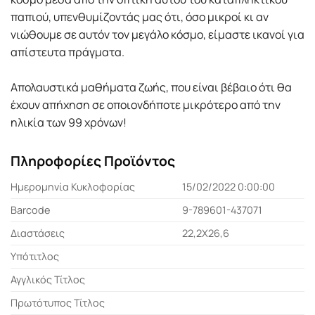
παπιού, υπενθυµίζοντάς µας ότι, όσο µικροί κι αν
νιώθουµε σε αυτόν τον µεγάλο κόσµο, είµαστε ικανοί για
απίστευτα πράγµατα.
Απολαυστικά µαθήµατα ζωής, που είναι βέβαιο ότι θα
έχουν απήχηση σε οποιονδήποτε µικρότερο από την
ηλικία των 99 χρόνων!
Πληροφορίες Προϊόντος
Ημερομηνία Κυκλοφορίας
15/02/2022 0:00:00
Barcode
9-789601-437071
Διαστάσεις
22,2Χ26,6
Υπότιτλος
Αγγλικός Τίτλος
Πρωτότυπος Τίτλος