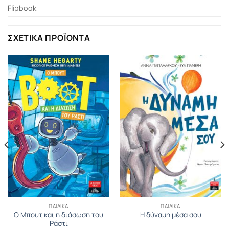
Flipbook
ΣΧΕΤΙΚΆ ΠΡΟΪΌΝΤΑ
ΠΑΙΔΙΚΆ
ΠΑΙΔΙΚΆ
Ο Μπουτ και η διάσωση του
Η δύναμη μέσα σου
Ράστι