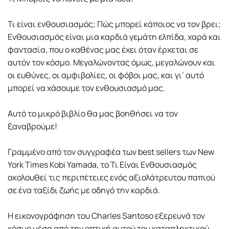
Τι είναι ενθουσιασµός; Πώς µπορεί κάποιος να τον βρει;
Ενθουσιασµός είναι µια καρδιά γεµάτη ελπίδα, χαρά και
φαντασία, που ο καθένας µας έχει όταν έρχεται σε
αυτόν τον κόσµο. Μεγαλώνοντας όµως, µεγαλώνουν και
οι ευθύνες, οι αµφιβολίες, οι φόβοι µας, και γι’ αυτό
µπορεί να χάσουµε τον ενθουσιασµό µας.
Αυτό το µικρό βιβλίο θα µας βοηθήσει να τον
ξαναβρούµε!
Γραµµένο από τον συγγραφέα των best sellers των New
York Times Kobi Yamada, το Τι Είναι Ενθουσιασµός
ακολουθεί τις περιπέτειες ενός αξιολάτρευτου παπιού
σε ένα ταξίδι ζωής µε οδηγό την καρδιά.
Η εικονογράφηση του Charles Santoso εξερευνά τον
κόσµο µέσα από την οπτική αυτού του καταπληκτικού