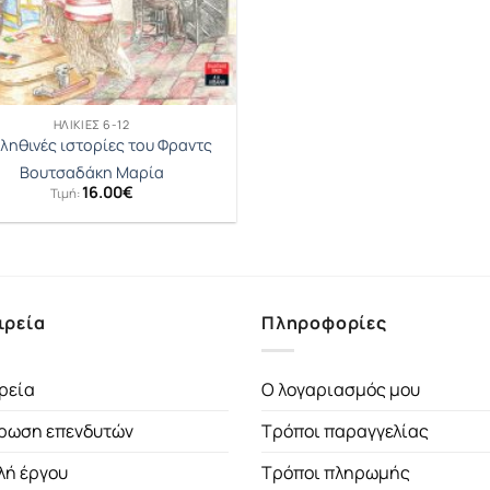
ΗΛΙΚΊΕΣ 6-12
αληθινές ιστορίες του Φραντς
Βουτσαδάκη Μαρία
16.00
€
Τιμή:
ιρεία
Πληροφορίες
ρεία
Ο λογαριασμός μου
ρωση επενδυτών
Τρόποι παραγγελίας
λή έργου
Τρόποι πληρωμής