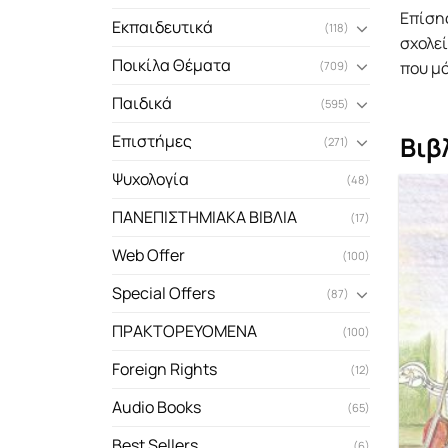
Επίσης
Εκπαιδευτικά
(118)
σχολεί
Ποικίλα Θέματα
που µό
(709)
Παιδικά
(595)
Βιβ
Επιστήμες
(271)
Ψυχολογία
(48)
ΠΑΝΕΠΙΣΤΗΜΙΑΚΑ ΒΙΒΛΙΑ
(17)
Web Offer
(100)
Special Offers
(87)
ΠΡΑΚΤΟΡΕΥΟΜΕΝΑ
(100)
Foreign Rights
(12)
Audio Books
(65)
Best Sellers
(6)