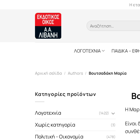
Skip
Η ετα
to
content
Αναζήτηση
για:
ΛΟΓΟΤΕΧΝΙΑ
ΠΑΙΔΙΚΑ – ΕΦ
Αρχική σελίδα
/
Authors
/
Βουτσαδάκη Μαρία
Β
Κατηγορίες προϊόντων
Η Μαρ
Λογοτεχνία
(1422)
Είναι 
Χωρίς κατηγορία
(3)
συνθέτ
Πολιτική - Οικονομία
(478)