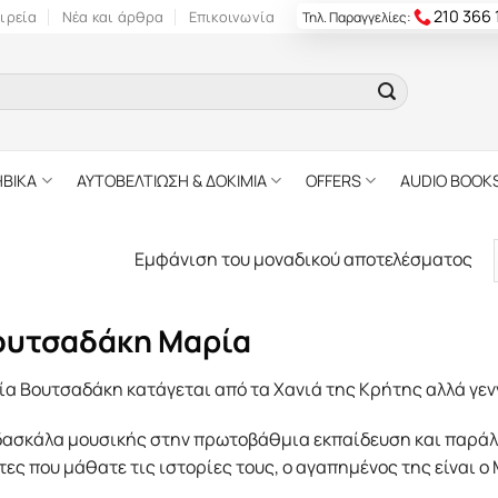
210 366
ιρεία
Νέα και άρθρα
Επικοινωνία
Τηλ. Παραγγελίες:
ΗΒΙΚΑ
ΑΥΤΟΒΕΛΤΙΩΣΗ & ΔΟΚΙΜΙΑ
OFFERS
AUDIO BOOK
Εμφάνιση του μοναδικού αποτελέσματος
ουτσαδάκη Μαρία
ία Βουτσαδάκη κατάγεται από τα Χανιά της Κρήτης αλλά γε
δασκάλα µουσικής στην πρωτοβάθµια εκπαίδευση και παράλλ
ες που µάθατε τις ιστορίες τους, ο αγαπηµένος της είναι ο