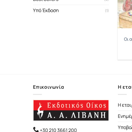
Υπό Έκδοση
(1)
Οι 
Επικοινωνία
Η ετα
Η εται
Ενημέ
Υποβο
+30 210 3661 200