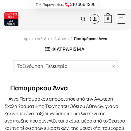
Skip
210 366 1200
Τηλ. Παραγγελίες:
to
content
0
Αρχική σελίδα
/
Authors
/
Παπαμάρκου Άννα
ΦΙΛΤΡΆΡΙΣΜΑ
Παπαμάρκου Άννα
Η Άννα Παπαµάρκου αποφοίτησε από την Ανώτερη
Σχολή ?ραµατικής Τέχνης του Ωδείου Αθηνών, για να
ξεκινήσει ένα ταξίδι γνώσης και καλλιτεχνικής
ανάπτυξης που συνεχίζεται ακόµα, µέσα από το θέατρο
και τις τέχνες των εικαστικών, της µουσικής, του χορού