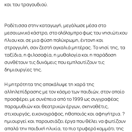
και του τραγουδιού.
Ροδίτισσα στην καταγωγή, µεγάλωσε µέσα στο
µεσαιωνικό κάστρο, στο ολόλαµπρο φως του νησιώτικου
ήλιου και σε µια φύση πολύχρωµη, έντονη και
στρογγυλή, σαν ζεστή αγκαλιά µητέρας. Το νησί της, τα
ταξίδια, η φιλοσοφία, η µυθολογία και η παράδοση
συνθέτουν τις δυνάµεις που εµπλουτίζουν τις
δηµιουργίες της.
Η µητρότητα της αποκάλυψε τη χαρά της
αλληλεπίδρασης µε τον κόσµο των παιδιών, στον οποίο
προσφέρει µε συνέπεια από το 1999 ως συγγραφέας
παραµυθιών και θεατρικών έργων, σκηνοθέτις,
στιχουργός, εικονογράφος, ηθοποιός και αφηγήτρια. ?
ηµιουργεί και παρουσιάζει έργα που θέλει να φωτίζουν
απαλά την παιδική ηλικία, το πιο τρυφερό κοµµάτι της