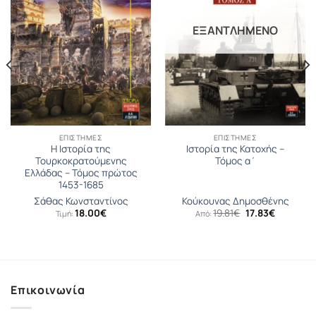
ΕΞΑΝΤΛΗΜΈΝΟ
ΕΠΙΣΤΉΜΕΣ
ΕΠΙΣΤΉΜΕΣ
Η Ιστορία της
Ιστορία της Κατοχής –
Τουρκοκρατούμενης
Τόμος α΄
Ελλάδας – Τόμος πρώτος
1453-1685
Σάθας Κωνσταντίνος
Κούκουνας Δημοσθένης
Original
Η
18.00
€
19.81
€
17.83
€
Τιμή:
Από:
price
τρέχουσ
was:
τιμή
σα
19.81€.
είναι:
17.83€.
Επικοινωνία