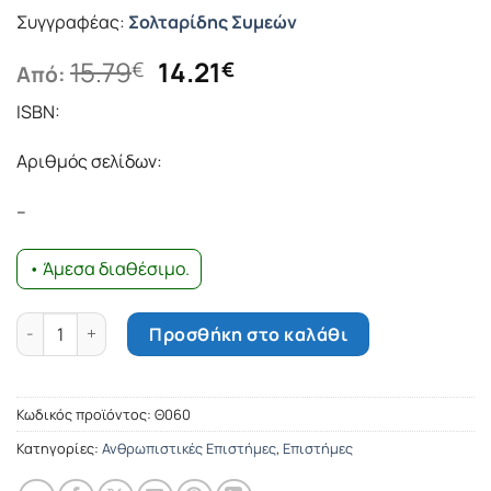
Συγγραφέας:
Σολταρίδης Συμεών
Original
Η
15.79
14.21
€
€
Από:
price
τρέχουσα
ISBN:
was:
τιμή
15.79€.
είναι:
Αριθμός σελίδων:
14.21€.
–
• Άμεσα διαθέσιμο.
Η ιστορία των Μουφτειών της Δυτικής Θράκης ποσότητα
Προσθήκη στο καλάθι
Κωδικός προϊόντος:
Θ060
Κατηγορίες:
Ανθρωπιστικές Επιστήμες
,
Επιστήμες