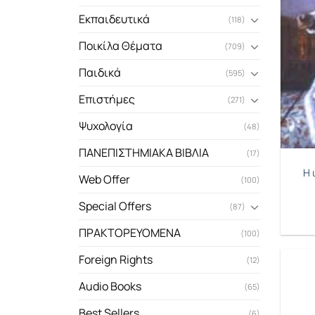
Εκπαιδευτικά
(118)
Ποικίλα Θέματα
(709)
Παιδικά
(595)
Επιστήμες
(271)
Ψυχολογία
(48)
ΠΑΝΕΠΙΣΤΗΜΙΑΚΑ ΒΙΒΛΙΑ
(17)
Η 
Web Offer
(100)
Special Offers
(87)
ΠΡΑΚΤΟΡΕΥΟΜΕΝΑ
(100)
Foreign Rights
(12)
Audio Books
(65)
Best Sellers
(6)