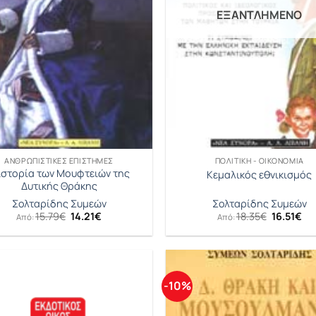
ΕΞΑΝΤΛΗΜΈΝΟ
ΑΝΘΡΩΠΙΣΤΙΚΈΣ ΕΠΙΣΤΉΜΕΣ
ΠΟΛΙΤΙΚΉ - ΟΙΚΟΝΟΜΊΑ
ιστορία των Μουφτειών της
Κεμαλικός εθνικισμός
Δυτικής Θράκης
Σολταρίδης Συμεών
Σολταρίδης Συμεών
Original
Η
Original
Η
15.79
€
14.21
€
18.35
€
16.51
€
Από:
Από:
price
τρέχουσα
price
τρ
was:
τιμή
was:
τι
15.79€.
είναι:
18.35€.
είν
14.21€.
16.
-10%