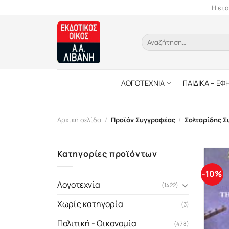
Skip
Η ετα
to
content
Αναζήτηση
για:
ΛΟΓΟΤΕΧΝΙΑ
ΠΑΙΔΙΚΑ – ΕΦ
Αρχική σελίδα
/
Προϊόν Συγγραφέας
/
Σολταρίδης Σ
Κατηγορίες προϊόντων
-10%
Λογοτεχνία
(1422)
Χωρίς κατηγορία
(3)
Πολιτική - Οικονομία
(478)