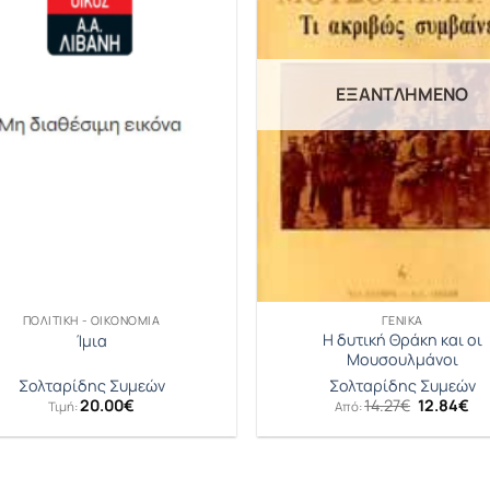
ΕΞΑΝΤΛΗΜΈΝΟ
ΠΟΛΙΤΙΚΉ - ΟΙΚΟΝΟΜΊΑ
ΓΕΝΙΚΆ
Η δυτική Θράκη και οι
Ίμια
Μουσουλμάνοι
Σολταρίδης Συμεών
Σολταρίδης Συμεών
Original
Η
20.00
€
14.27
€
12.84
€
Τιμή:
Από:
price
τρ
was:
τι
14.27€.
είν
12