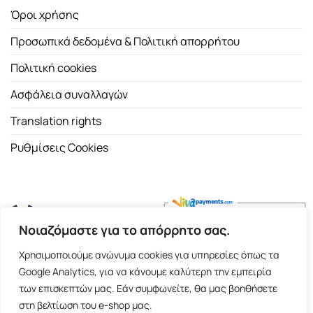
Όροι χρήσης
Προσωπικά δεδομένα & Πολιτική απορρήτου
Πολιτική cookies
Ασφάλεια συναλλαγών
Translation rights
Ρυθμίσεις Cookies
Νοιαζόμαστε για το απόρρητο σας.
Copyright 2026 ©
Εκδοτικός Οίκος Α.Α. Λιβάνη
| All rights
Χρησιμοποιούμε ανώνυμα cookies για υπηρεσίες όπως τα
reserved.
Google Analytics, για να κάνουμε καλύτερη την εμπειρία
Σόλωνος 98, 10680 Αθήνα | Τ:
2103661200
- F: 2103617791
των επισκεπτών μας. Εάν συμφωνείτε, θα μας βοηθήσετε
στη βελτίωση του e-shop μας.
E-shop and Premium Managed Hosting by
ClickProject.gr