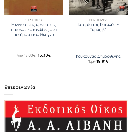
ΕΠΙΣΤΉΜΕΣ
ΕΠΙΣΤΉΜΕΣ
Η έννοια της αρετής ως
Ιστορία της Κατοχής –
παιδευτικό ιδεώδες στα
Τόμος β΄
ποιήματα του Θέογνη
Original
Η
17.00
€
15.30
€
Από:
Κούκουνας Δημοσθένης
price
τρέχουσα
19.81
€
Τιμή:
was:
τιμή
17.00€.
είναι:
15.30€.
Επικοινωνία