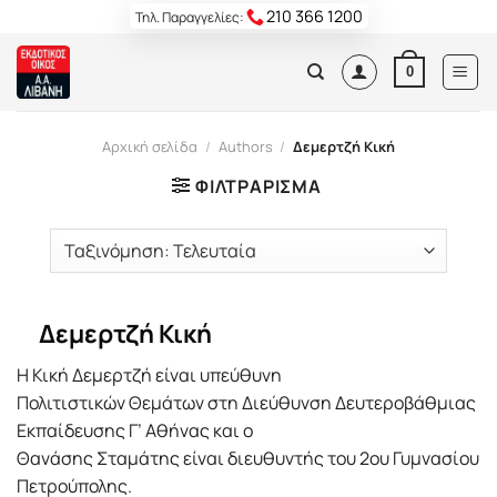
Skip
210 366 1200
Τηλ. Παραγγελίες:
to
content
0
Αρχική σελίδα
/
Authors
/
Δεμερτζή Κική
ΦΙΛΤΡΆΡΙΣΜΑ
Δεμερτζή Κική
Η Κική Δεμερτζή είναι υπεύθυνη
Πολιτιστικών Θεμάτων στη Διεύθυνση Δευτεροβάθμιας
Εκπαίδευσης Γ’ Αθήνας και ο
Θανάσης Σταμάτης είναι διευθυντής του 2ου Γυμνασίου
Πετρούπολης.