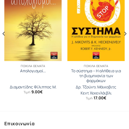
ΠΟΙΚΊΛΑ ΘΈΜΑΤΑ
ΠΟΙΚΊΛΑ ΘΈΜΑΤΑ
Το σύστημα – Η αλήθεια για
Απολογισμοί…
τη βιομηχανία των
φαρμάκων
Διαμαντίδης Φίλιππος Μ.
Δρ. Τζούντι Μάικοβιτς
9.00
€
Τιμή:
Κεντ Χεκενλάιβλι
17.00
€
Τιμή:
Επικοινωνία