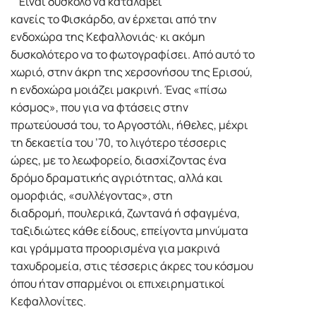
Είναι δύσκολο να καταλάβει
κανείς το Φισκάρδο, αν έρχεται από την
ενδοχώρα της Κεφαλλονιάς· κι ακόμη
δυσκολότερο να το φωτογραφίσει. Από αυτό το
χωριό, στην άκρη της χερσονήσου της Ερισού,
η ενδοχώρα μοιάζει μακρινή. Ένας «πίσω
κόσμος», που για να φτάσεις στην
πρωτεύουσά του, το Αργοστόλι, ήθελες, μέχρι
τη δεκαετία του ’70, το λιγότερο τέσσερις
ώρες, με το λεωφορείο, διασχίζοντας ένα
δρόμο δραματικής αγριότητας, αλλά και
ομορφιάς, «συλλέγοντας», στη
διαδρομή, πουλερικά, ζωντανά ή σφαγμένα,
ταξιδιώτες κάθε είδους, επείγοντα μηνύματα
και γράμματα προορισμένα για μακρινά
ταχυδρομεία, στις τέσσερις άκρες του κόσμου
όπου ήταν σπαρμένοι οι επιχειρηματικοί
Κεφαλλονίτες.