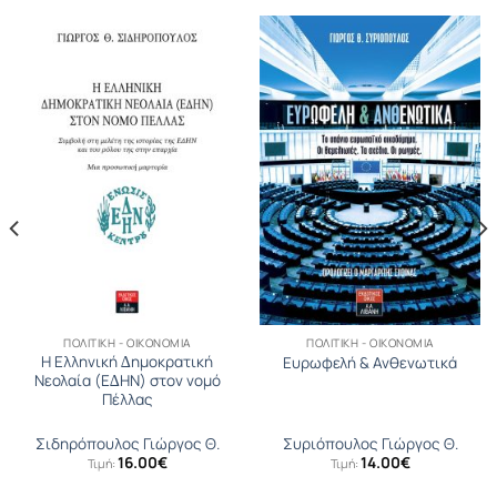
ΠΟΛΙΤΙΚΉ - ΟΙΚΟΝΟΜΊΑ
ΠΟΛΙΤΙΚΉ - ΟΙΚΟΝΟΜΊΑ
Η Ελληνική ∆ηµοκρατική
Ευρωφελή & Ανθενωτικά
Νεολαία (Ε∆ΗΝ) στον νομό
Πέλλας
Σιδηρόπουλος Γιώργος Θ.
Συριόπουλος Γιώργος Θ.
16.00
€
14.00
€
Τιμή:
Τιμή: