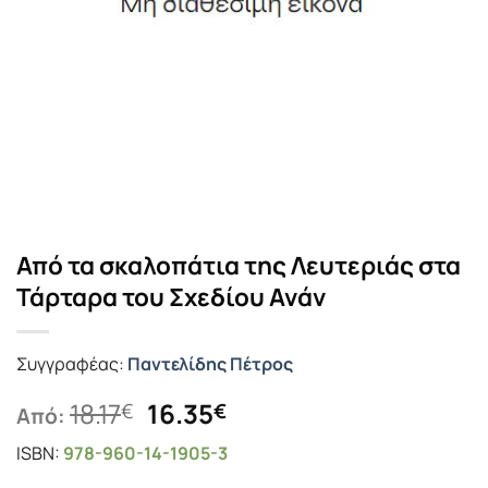
Από τα σκαλοπάτια της Λευτεριάς στα
Τάρταρα του Σχεδίου Ανάν
Συγγραφέας:
Παντελίδης Πέτρος
Original
Η
18.17
16.35
€
€
Από:
price
τρέχουσα
ISBN:
978-960-14-1905-3
was:
τιμή