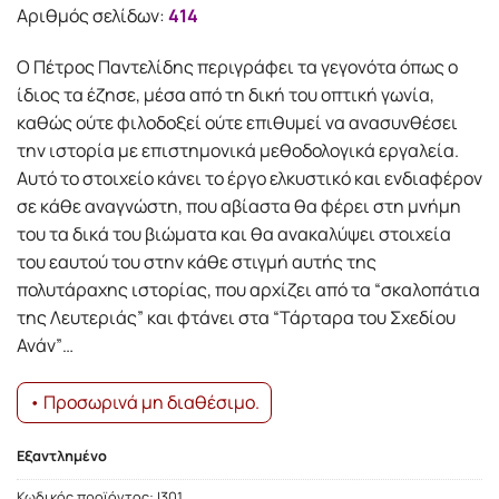
18.17€.
είναι:
Αριθμός σελίδων:
414
16.35€.
Ο Πέτρος Παντελίδης περιγράφει τα γεγονότα όπως ο
ίδιος τα έζησε, μέσα από τη δική του οπτική γωνία,
καθώς ούτε φιλοδοξεί ούτε επιθυμεί να ανασυνθέσει
την ιστορία με επιστημονικά μεθοδολογικά εργαλεία.
Αυτό το στοιχείο κάνει το έργο ελκυστικό και ενδιαφέρον
σε κάθε αναγνώστη, που αβίαστα θα φέρει στη μνήμη
του τα δικά του βιώματα και θα ανακαλύψει στοιχεία
του εαυτού του στην κάθε στιγμή αυτής της
πολυτάραχης ιστορίας, που αρχίζει από τα “σκαλοπάτια
της Λευτεριάς” και φτάνει στα “Τάρταρα του Σχεδίου
Ανάν”…
• Προσωρινά μη διαθέσιμο.
Εξαντλημένο
Κωδικός προϊόντος:
Ι301