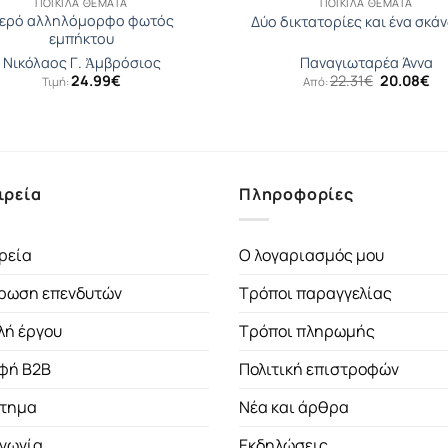
ΠΟΙΚΊΛΑ ΘΈΜΑΤΑ
ΠΟΙΚΊΛΑ ΘΈΜΑΤΑ
ερό αλληλόμορφο φωτός
Δύο δικτατορίες και ένα σκά
εμπήκτου
Νικόλαος Γ. Ἀμβρόσιος
Παναγιωταρέα Άννα
Original
Η
24.99
€
22.31
€
20.08
€
Τιμή:
Από:
price
τρ
was:
τι
22.31€.
είν
20
ιρεία
Πληροφορίες
ρεία
Ο λογαριασμός μου
ρωση επενδυτών
Τρόποι παραγγελίας
λή έργου
Τρόποι πληρωμής
φή B2B
Πολιτική επιστροφών
τημα
Νέα και άρθρα
ινωνία
Εκδηλώσεις