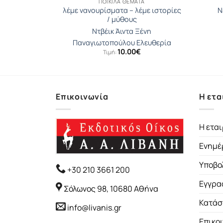
Α
ΠΟΙΚΊΛΑ ΘΈΜΑΤΑ
αι οι χρυσοί
λέμε νανουρίσματα – λέμε ιστορίες
Ν
/ μύθους
ρενς
Ντβέικ Άιντα Ξένη
Παναγιωτοπούλου Ελευθερία
10.00
€
Τιμή:
Επικοινωνία
Η ετα
Η εται
Ενημέ
Υποβο
+30 210 3661 200
Εγγρα
Σόλωνος 98, 10680 Αθήνα
Κατάσ
info@livanis.gr
Επικο