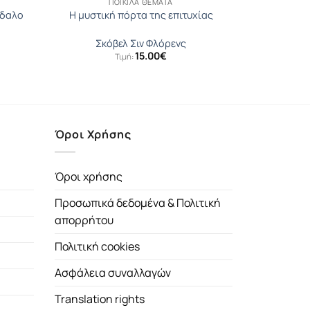
ΠΟΙΚΊΛΑ ΘΈΜΑΤΑ
νδαλο
Η μυστική πόρτα της επιτυχίας
Σκόβελ Σιν Φλόρενς
15.00
€
Τιμή:
έχουσα
μή
αι:
.08€.
Όροι Χρήσης
Όροι χρήσης
Προσωπικά δεδομένα & Πολιτική
απορρήτου
Πολιτική cookies
Ασφάλεια συναλλαγών
Translation rights