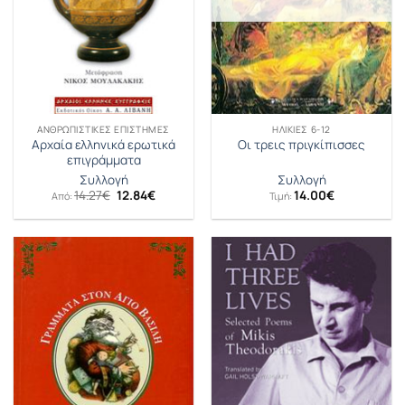
ΑΝΘΡΩΠΙΣΤΙΚΈΣ ΕΠΙΣΤΉΜΕΣ
ΗΛΙΚΊΕΣ 6-12
Αρχαία ελληνικά ερωτικά
Οι τρεις πριγκίπισσες
επιγράμματα
Συλλογή
Συλλογή
Original
Η
14.27
€
12.84
€
14.00
€
Από:
Τιμή:
price
τρέχουσα
was:
τιμή
14.27€.
είναι:
12.84€.