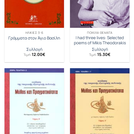
ΗΛΙΚΊΕΣ 3-6
ΠΟΙΚΊΛΑ ΘΈΜΑΤΑ
I had three lives: Selected
Γράμματα στον Άγιο Βασίλη
poems of Mikis Theodorakis
Συλλογή
Συλλογή
12.00
€
15.30
€
Τιμή:
Τιμή: