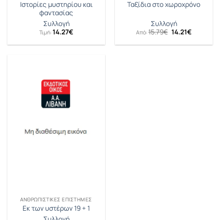
Ιστορίες μυστηρίου και
Ταξίδια στο χωροχρόνο
φαντασίας
Συλλογή
Συλλογή
Original
Η
14.27
€
15.79
€
14.21
€
Τιμή:
Από:
price
τρέχουσ
was:
τιμή
15.79€.
είναι:
14.21€.
ΑΝΘΡΩΠΙΣΤΙΚΈΣ ΕΠΙΣΤΉΜΕΣ
Εκ των υστέρων 19 + 1
Συλλογή