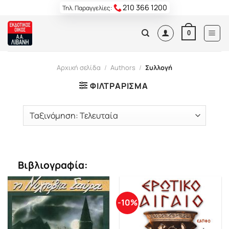
Skip
210 366 1200
Τηλ. Παραγγελίες:
to
content
0
Αρχική σελίδα
/
Authors
/
Συλλογή
ΦΙΛΤΡΆΡΙΣΜΑ
Βιβλιογραφία:
-10%