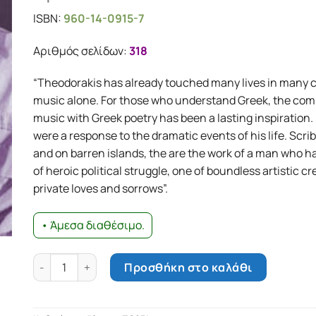
ISBN:
960-14-0915-7
Αριθμός σελίδων:
318
“Theodorakis has already touched many lives in many c
music alone. For those who understand Greek, the comb
music with Greek poetry has been a lasting inspiration
were a response to the dramatic events of his life. Scrib
and on barren islands, the are the work of a man who ha
of heroic political struggle, one of boundless artistic cr
private loves and sorrows”.
• Άμεσα διαθέσιμο.
I had three lives: Selected poems of Mikis Theodorakis 
Προσθήκη στο καλάθι