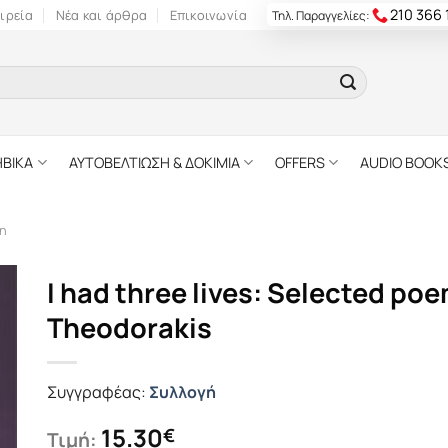
210 366
ιρεία
Νέα και άρθρα
Επικοινωνία
Τηλ. Παραγγελίες:
ΗΒΙΚΑ
ΑΥΤΟΒΕΛΤΙΩΣΗ & ΔΟΚΙΜΙΑ
OFFERS
AUDIO BOOK
η
I had three lives: Selected poe
Theodorakis
Συγγραφέας:
Συλλογή
15.30
€
Τιμή: