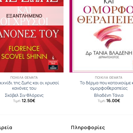
ΕΞΑΝΤΛΗΜΈΝΟ
ΠΟΙΚΊΛΑ ΘΈΜΑΤΑ
ΠΟΙΚΊΛΑ ΘΈΜΑΤΑ
ιχνίδι της ζωής και οι χρυσοί
Το δέρμα που κατοικούμε 
κανόνες του
ομορφοθεραπείες
Σκόβελ Σιν Φλόρενς
Βλαδένη Τάνια
12.50
€
16.00
€
Τιμή:
Τιμή:
ιρεία
Πληροφορίες