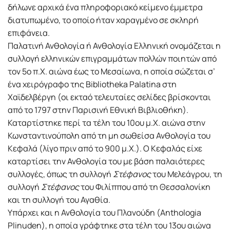
δήλωνε αρχικά ένα πληροφοριακό κείμενο έμμετρα
διατυπωμένο, το οποίο ήταν χαραγμένο σε σκληρή
επιφάνεια.
Παλατινή Ανθολογία ή Ανθολογία Ελληνική ονομάζεται η
συλλογή ελληνικών επιγραμμάτων πολλών ποιητών από
τον 5ο π.Χ. αιώνα έως το Μεσαίωνα, η οποία σώζεται σ’
ένα χειρόγραφο της Bibliotheka Palatina στη
Χαϊδελβέργη (οι εκταό τελευταίες σελίδες βρίσκονται
από το 1797 στην Παρισινή Εθνική Βιβλιοθήκη).
Καταρτίστηκε περί τα τέλη του 10ου μ.Χ. αιώνα στην
Κωνσταντινούπολη από τη μη σωθείσα Ανθολογία του
Κεφαλά (λίγο πριν από το 900 μ.Χ.). Ο Κεφαλάς είχε
καταρτίσει την Ανθολογία του με βάση παλαιότερες
συλλογές, όπως τη συλλογή
Στέφανος
του Μελεάγρου, τη
συλλογή
Στέφανος
του Φιλίππου από τη Θεσσαλονίκη
και τη συλλογή του Αγαθία.
Υπάρχει και η Ανθολογία του Πλανούδη (Anthologia
Plinuden), η οποία γράφτηκε στα τέλη του 13ου αιώνα