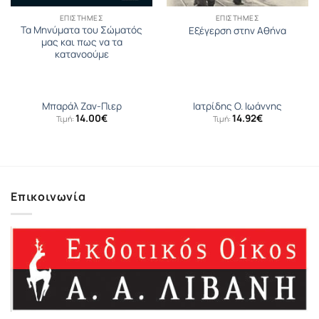
ΕΠΙΣΤΉΜΕΣ
ΕΠΙΣΤΉΜΕΣ
Τα Μηνύματα του Σώματός
Εξέγερση στην Αθήνα
μας και πως να τα
κατανοούμε
Μπαράλ Ζαν-Πιερ
Ιατρίδης O. Ιωάννης
14.00
€
14.92
€
Τιμή:
Τιμή:
σα
Επικοινωνία