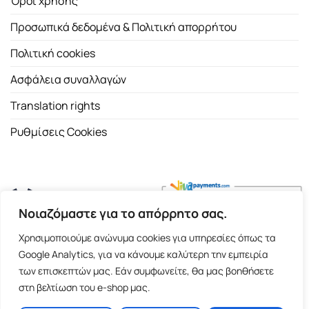
Όροι χρήσης
Προσωπικά δεδομένα & Πολιτική απορρήτου
Πολιτική cookies
Ασφάλεια συναλλαγών
Translation rights
Ρυθμίσεις Cookies
Νοιαζόμαστε για το απόρρητο σας.
Copyright 2026 ©
Εκδοτικός Οίκος Α.Α. Λιβάνη
| All rights
Χρησιμοποιούμε ανώνυμα cookies για υπηρεσίες όπως τα
reserved.
Google Analytics, για να κάνουμε καλύτερη την εμπειρία
Σόλωνος 98, 10680 Αθήνα | Τ:
2103661200
- F: 2103617791
των επισκεπτών μας. Εάν συμφωνείτε, θα μας βοηθήσετε
στη βελτίωση του e-shop μας.
E-shop and Premium Managed Hosting by
ClickProject.gr