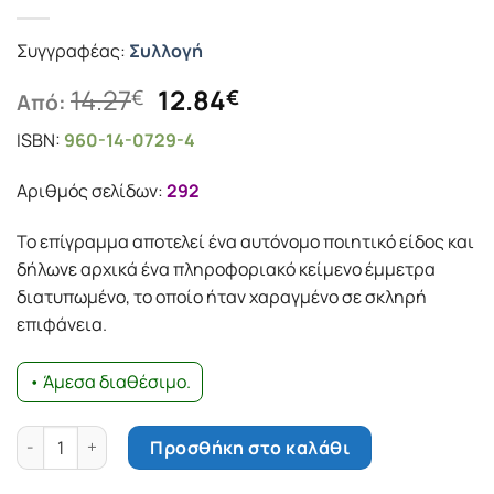
Συγγραφέας:
Συλλογή
Original
Η
14.27
12.84
€
€
Από:
price
τρέχουσα
ISBN:
960-14-0729-4
was:
τιμή
14.27€.
είναι:
Αριθμός σελίδων:
292
12.84€.
Το επίγραμμα αποτελεί ένα αυτόνομο ποιητικό είδος και
δήλωνε αρχικά ένα πληροφοριακό κείμενο έμμετρα
διατυπωμένο, το οποίο ήταν χαραγμένο σε σκληρή
επιφάνεια.
• Άμεσα διαθέσιμο.
Αρχαία ελληνικά ερωτικά επιγράμματα ποσότητα
Προσθήκη στο καλάθι