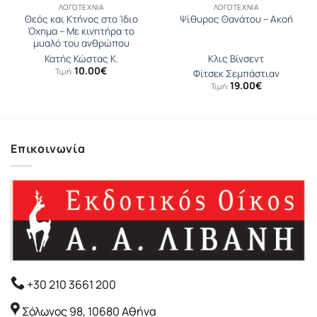
ΛΟΓΟΤΕΧΝΊΑ
ΛΟΓΟΤΕΧΝΊΑ
Θεός και Κτήνος στο Ίδιο
Ψίθυρος Θανάτου – Ακοή
Όχηµα – Με κινητήρα το
μυαλό του ανθρώπου
Κατής Κώστας Κ.
Κλις Βίνσεντ
10.00
€
Τιμή:
Φίτσεκ Σεμπάστιαν
19.00
€
Τιμή:
Επικοινωνία
+30 210 3661 200
Σόλωνος 98, 10680 Αθήνα