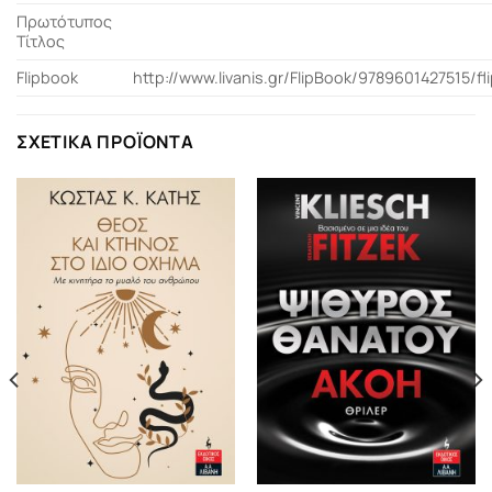
Πρωτότυπος
Τίτλος
Flipbook
http://www.livanis.gr/FlipBook/9789601427515/fl
ΣΧΕΤΙΚΆ ΠΡΟΪΌΝΤΑ