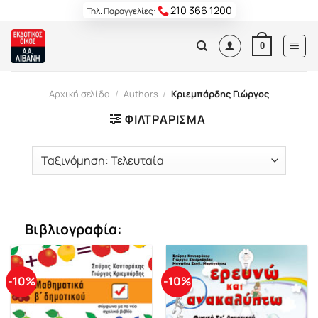
Skip
210 366 1200
Τηλ. Παραγγελίες:
to
content
0
Αρχική σελίδα
/
Authors
/
Κριεμπάρδης Γιώργος
ΦΙΛΤΡΆΡΙΣΜΑ
Βιβλιογραφία:
-10%
-10%