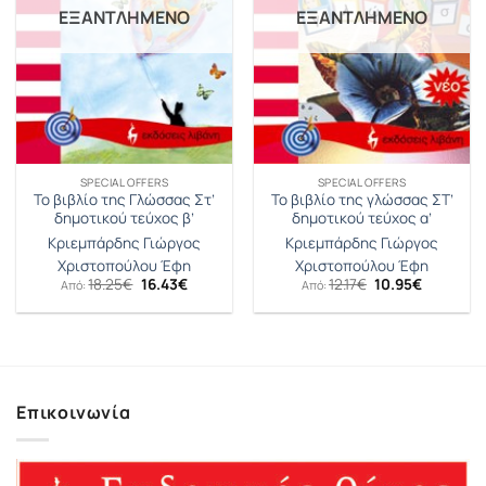
ΕΞΑΝΤΛΗΜΈΝΟ
ΕΞΑΝΤΛΗΜΈΝΟ
SPECIAL OFFERS
SPECIAL OFFERS
Το βιβλίο της Γλώσσας Στ’
Το βιβλίο της γλώσσας ΣΤ’
δημοτικού τεύχος β’
δημοτικού τεύχος α’
Κριεμπάρδης Γιώργος
Κριεμπάρδης Γιώργος
Χριστοπούλου Έφη
Χριστοπούλου Έφη
Original
Η
Original
Η
18.25
€
16.43
€
12.17
€
10.95
€
Από:
Από:
price
τρέχουσα
price
τρέχουσ
was:
τιμή
was:
τιμή
18.25€.
είναι:
12.17€.
είναι:
16.43€.
10.95€.
Επικοινωνία