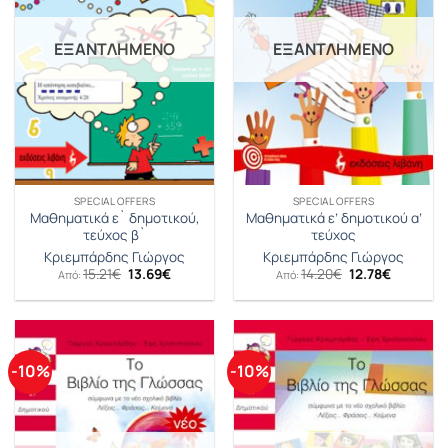
ΕΞΑΝΤΛΗΜΈΝΟ
ΕΞΑΝΤΛΗΜΈΝΟ
SPECIAL OFFERS
SPECIAL OFFERS
Μαθηματικά ε` δημοτικού,
Μαθηματικά ε’ δημοτικού α’
τεύχος β`
τεύχος
Κριεμπάρδης Γιώργος
Κριεμπάρδης Γιώργος
Original
Η
Original
Η
15.21
€
13.69
€
14.20
€
12.78
€
Από:
Από:
price
τρέχουσα
price
τρέχουσ
was:
τιμή
was:
τιμή
15.21€.
είναι:
14.20€.
είναι:
13.69€.
12.78€.
-10%
-10%