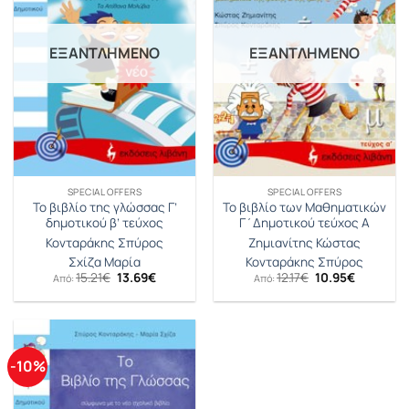
ΕΞΑΝΤΛΗΜΈΝΟ
ΕΞΑΝΤΛΗΜΈΝΟ
SPECIAL OFFERS
SPECIAL OFFERS
Το βιβλίο της γλώσσας Γ’
Το βιβλίο των Μαθηματικών
δημοτικού β’ τεύχος
Γ΄Δημοτικού τεύχος Α
Κονταράκης Σπύρος
Ζημιανίτης Κώστας
Σχίζα Μαρία
Κονταράκης Σπύρος
Original
Η
Original
Η
15.21
€
13.69
€
12.17
€
10.95
€
Από:
Από:
price
τρέχουσα
price
τρέχουσ
was:
τιμή
was:
τιμή
15.21€.
είναι:
12.17€.
είναι:
13.69€.
10.95€.
-10%