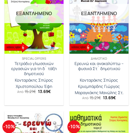
ΕΞΑΝΤΛΗΜΈΝΟ
ΕΞΑΝΤΛΗΜΈΝΟ
SPECIAL OFFERS
ΔΗΜΟΤΙΚΌ
Τετράδιο γλωσσικών
Ερευνώ και ανακαλύπτω –
εργασιών για τη δ` τάξη
φυσικά Στ` δημοτικού
δημοτικού
Κονταράκης Σπύρος
Κονταράκης Σπύρος
Χριστοπούλου Έφη
Κριεμπάρδης Γιώργος
Original
Η
15.21
€
13.69
€
Από:
Μαραγκάκης Μανώλης Στ.
price
τρέχουσα
Original
Η
15.21
€
13.69
€
Από:
was:
τιμή
price
τρέχουσ
15.21€.
είναι:
was:
τιμή
13.69€.
15.21€.
είναι:
13.69€.
-10%
-10%