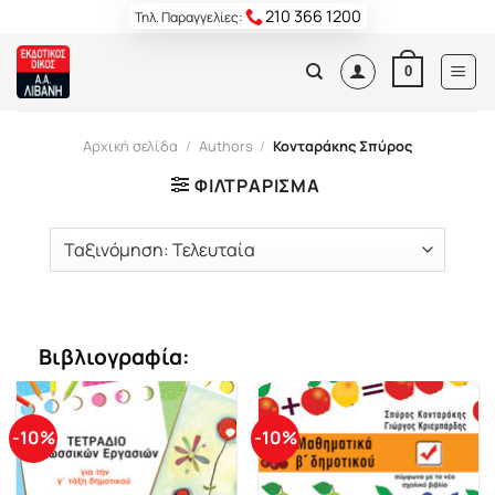
Skip
210 366 1200
Τηλ. Παραγγελίες:
to
content
0
Αρχική σελίδα
/
Authors
/
Κονταράκης Σπύρος
ΦΙΛΤΡΆΡΙΣΜΑ
Βιβλιογραφία:
-10%
-10%