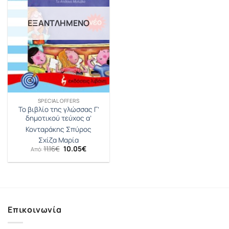
ΕΞΑΝΤΛΗΜΈΝΟ
SPECIAL OFFERS
Το βιβλίο της γλώσσας Γ’
δημοτικού τεύχος α’
Κονταράκης Σπύρος
Σχίζα Μαρία
Original
Η
11.16
€
10.05
€
Από:
price
τρέχουσα
was:
τιμή
11.16€.
είναι:
10.05€.
Επικοινωνία