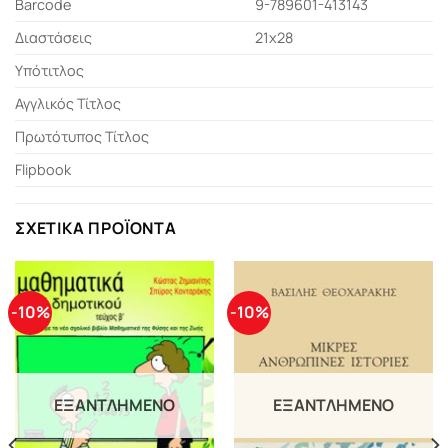
Barcode
9-789601-413143
Διαστάσεις
21x28
Υπότιτλος
Αγγλικός Τίτλος
Πρωτότυπος Τίτλος
Flipbook
ΣΧΕΤΙΚΆ ΠΡΟΪΌΝΤΑ
-10%
-10%
ΕΞΑΝΤΛΗΜΈΝΟ
ΕΞΑΝΤΛΗΜΈΝΟ