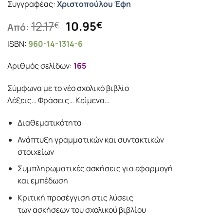
Συγγραφέας:
Χριστοπούλου Έφη
Original
Η
12.17
10.95
€
€
Από:
price
τρέχουσα
ISBN:
960-14-1314-6
was:
τιμή
12.17€.
είναι:
Αριθμός σελίδων:
165
10.95€.
Σύμφωνα με το νέο σχολικό βιβλίο
Λέξεις… Φράσεις… Κείμενα…
Διαθεματικότητα
Ανάπτυξη γραμματικών και συντακτικών
στοιχείων
Συμπληρωματικές ασκήσεις για εφαρμογή
και εμπέδωση
Κριτική προσέγγιση στις λύσεις
των ασκήσεων του σχολικού βιβλίου