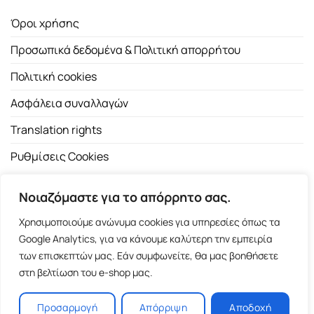
Όροι χρήσης
Προσωπικά δεδομένα & Πολιτική απορρήτου
Πολιτική cookies
Ασφάλεια συναλλαγών
Translation rights
Ρυθμίσεις Cookies
Νοιαζόμαστε για το απόρρητο σας.
Χρησιμοποιούμε ανώνυμα cookies για υπηρεσίες όπως τα
Google Analytics, για να κάνουμε καλύτερη την εμπειρία
των επισκεπτών μας. Εάν συμφωνείτε, θα μας βοηθήσετε
Copyright 2026 ©
Εκδοτικός Οίκος Α.Α. Λιβάνη
| All rights
στη βελτίωση του e-shop μας.
reserved.
Σόλωνος 98, 10680 Αθήνα | Τ:
2103661200
- F: 2103617791
Προσαρμογή
Απόρριψη
Αποδοχή