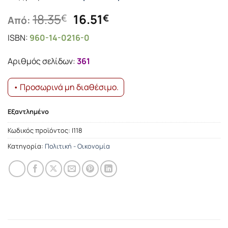
Original
Η
18.35
16.51
€
€
Από:
price
τρέχουσα
ISBN:
960-14-0216-0
was:
τιμή
18.35€.
είναι:
Αριθμός σελίδων:
361
16.51€.
• Προσωρινά μη διαθέσιμο.
Εξαντλημένο
Κωδικός προϊόντος:
Ι118
Κατηγορία:
Πολιτική - Οικονομία