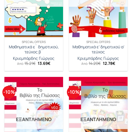
SPECIAL OFFERS
SPECIAL OFFERS
Μαθηματικά ε` δημοτικού,
Μαθηματικά ε’ δημοτικού α’
τεύχος β`
τεύχος
Κριεμπάρδης Γιώργος
Κριεμπάρδης Γιώργος
Original
Η
Original
Η
15.21
€
13.69
€
14.20
€
12.78
€
Από:
Από:
price
τρέχουσα
price
τρέχουσ
was:
τιμή
was:
τιμή
15.21€.
είναι:
14.20€.
είναι:
13.69€.
12.78€.
-10%
-10%
ΕΞΑΝΤΛΗΜΈΝΟ
ΕΞΑΝΤΛΗΜΈΝΟ