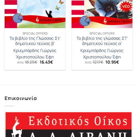
SPECIAL OFFERS
SPECIAL OFFERS
Το βιβλίο της Γλώσσας Στ’
Το βιβλίο της γλώσσας ΣΤ’
δημοτικού τεύχος β’
δημοτικού τεύχος α’
Κριεμπάρδης Γιώργος
Κριεμπάρδης Γιώργος
Χριστοπούλου Έφη
Χριστοπούλου Έφη
Original
Η
Original
Η
18.25
€
16.43
€
12.17
€
10.95
€
Από:
Από:
price
τρέχουσα
price
τρέχουσ
was:
τιμή
was:
τιμή
18.25€.
είναι:
12.17€.
είναι:
16.43€.
10.95€.
Επικοινωνία