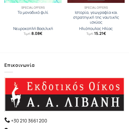
SPECIAL OFFERS
SPECIAL OFFERS
Ιστορία, γεωγραφία και
Το μοναδικό φιλί
στρατηγική της ναυτικής
ισχύος
Νευροκοπλή Βασιλική
Ηλιόπουλος Ηλίας
8.08
€
15.21
€
Τιμή:
Τιμή:
σα
Επικοινωνία
+30 210 3661 200