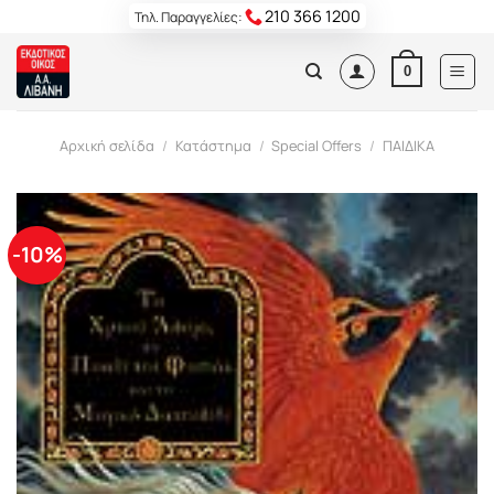
Skip
210 366 1200
Τηλ. Παραγγελίες:
to
content
0
Αρχική σελίδα
/
Κατάστημα
/
Special Offers
/
ΠΑΙΔΙΚΑ
-10%