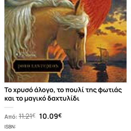
Το χρυσό άλογο, το πουλί της φωτιάς
και το μαγικό δαχτυλίδι
Original
Η
11.21
10.09
€
€
Από:
price
τρέχουσα
ISBN:
was:
τιμή