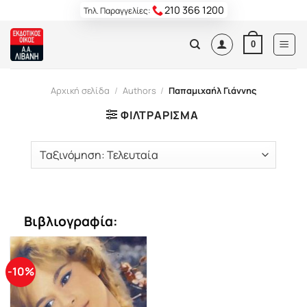
Skip
210 366 1200
Τηλ. Παραγγελίες:
to
content
0
Αρχική σελίδα
/
Authors
/
Παπαμιχαήλ Γιάννης
ΦΙΛΤΡΆΡΙΣΜΑ
Βιβλιογραφία:
-10%