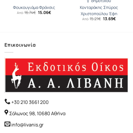
γ`δημοτικού
Φουκουγιάμα Φράνσις
Κονταράκης Σπύρος
Original
Η
16.74
€
15.06
€
Από:
Χριστοπούλου Έφη
α
price
τρέχουσα
Original
Η
15.21
€
13.69
€
Από:
was:
τιμή
price
τρέχουσ
16.74€.
είναι:
was:
τιμή
15.06€.
15.21€.
είναι:
13.69€.
Επικοινωνία
+30 210 3661 200
Σόλωνος 98, 10680 Αθήνα
info@livanis.gr