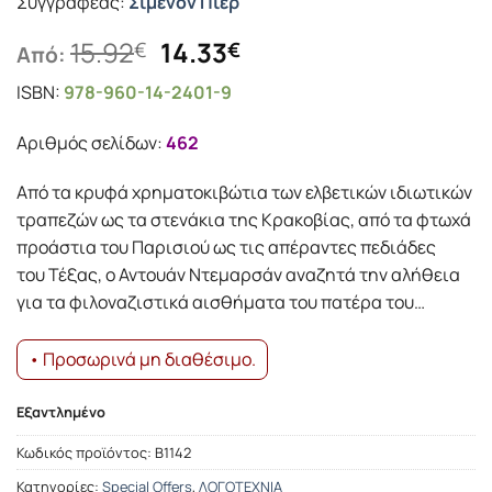
Συγγραφέας:
Σιμενόν Πιερ
Original
Η
15.92
14.33
€
€
Από:
price
τρέχουσα
ISBN:
978-960-14-2401-9
was:
τιμή
15.92€.
είναι:
Αριθμός σελίδων:
462
14.33€.
Από τα κρυφά χρηματοκιβώτια των ελβετικών ιδιωτικών
τραπεζών ως τα στενάκια της Κρακοβίας, από τα φτωχά
προάστια του Παρισιού ως τις απέραντες πεδιάδες
του Τέξας, ο Αντουάν Ντεμαρσάν αναζητά την αλήθεια
για τα φιλοναζιστικά αισθήματα του πατέρα του…
• Προσωρινά μη διαθέσιμο.
Εξαντλημένο
Κωδικός προϊόντος:
Β1142
Κατηγορίες:
Special Offers
,
ΛΟΓΟΤΕΧΝΙΑ