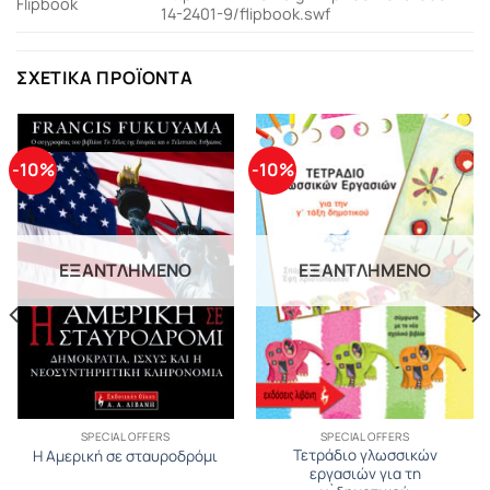
Flipbook
14-2401-9/flipbook.swf
ΣΧΕΤΙΚΆ ΠΡΟΪΌΝΤΑ
-10%
-10%
ΕΞΑΝΤΛΗΜΈΝΟ
ΕΞΑΝΤΛΗΜΈΝΟ
SPECIAL OFFERS
SPECIAL OFFERS
Τετράδιο γλωσσικών
Η Αμερική σε σταυροδρόμι
εργασιών για τη