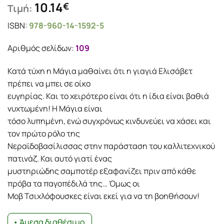
10.14
€
Τιμή:
ISBN:
978-960-14-1592-5
Αριθμός σελίδων:
109
Κατά τύχη η Μάγια μαθαίνει ότι η γιαγιά Ελισάβετ
πρέπει να μπει σε οίκο
ευγηρίας. Και το χειρότερο είναι ότι η ίδια είναι βαθιά
νυχτωμένη! Η Μάγια είναι
τόσο λυπημένη, ενώ συγχρόνως κινδυνεύει να χάσει και
τον πρώτο ρόλο της
Νεραϊδοβασίλισσας στην παράσταση του καλλιτεχνικού
πατινάζ. Και αυτό γιατί ένας
μυστηριώδης σαμποτέρ εξαφανίζει πριν από κάθε
πρόβα τα παγοπέδιλά της… Όμως οι
Μοβ Τσιχλόφουσκες είναι εκεί για να τη βοηθήσουν!
• Άμεσα διαθέσιμο.