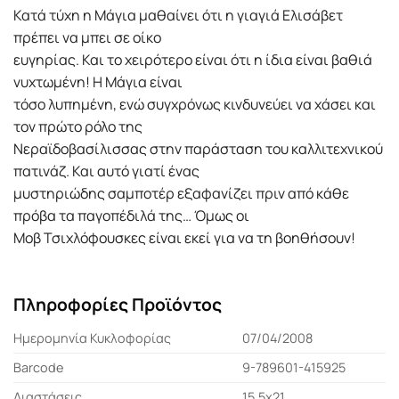
Κατά τύχη η Μάγια μαθαίνει ότι η γιαγιά Ελισάβετ
πρέπει να μπει σε οίκο
ευγηρίας. Και το χειρότερο είναι ότι η ίδια είναι βαθιά
νυχτωμένη! Η Μάγια είναι
τόσο λυπημένη, ενώ συγχρόνως κινδυνεύει να χάσει και
τον πρώτο ρόλο της
Νεραϊδοβασίλισσας στην παράσταση του καλλιτεχνικού
πατινάζ. Και αυτό γιατί ένας
μυστηριώδης σαμποτέρ εξαφανίζει πριν από κάθε
πρόβα τα παγοπέδιλά της… Όμως οι
Μοβ Τσιχλόφουσκες είναι εκεί για να τη βοηθήσουν!
Πληροφορίες Προϊόντος
Ημερομηνία Κυκλοφορίας
07/04/2008
Barcode
9-789601-415925
Διαστάσεις
15,5x21