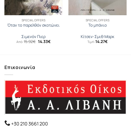
SPECIAL OFFERS
SPECIAL OFFERS
Όταν το παρελθόν σκοτώνει
Το μπάνιο
Σιμενόν Πιερ
Κίτσεν-Σμιθ Μαρκ
Original
Η
15.92
€
14.33
€
14.27
€
Από:
Τιμή:
price
τρέχουσα
was:
τιμή
15.92€.
είναι:
14.33€.
Επικοινωνία
+30 210 3661 200