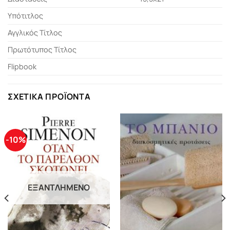
Υπότιτλος
Αγγλικός Τίτλος
Πρωτότυπος Τίτλος
Flipbook
ΣΧΕΤΙΚΆ ΠΡΟΪΌΝΤΑ
-10%
ΕΞΑΝΤΛΗΜΈΝΟ