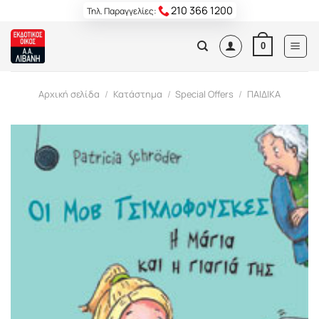
Skip
210 366 1200
Τηλ. Παραγγελίες:
to
content
0
Αρχική σελίδα
/
Κατάστημα
/
Special Offers
/
ΠΑΙΔΙΚΑ