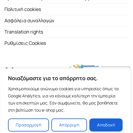
Πολιτική cookies
Ασφάλεια συναλλαγών
Translation rights
Ρυθμίσεις Cookies
Νοιαζόμαστε για το απόρρητο σας.
Copyright 2026 ©
Εκδοτικός Οίκος Α.Α. Λιβάνη
| All rights
Χρησιμοποιούμε ανώνυμα cookies για υπηρεσίες όπως τα
reserved.
Google Analytics, για να κάνουμε καλύτερη την εμπειρία
Σόλωνος 98, 10680 Αθήνα | Τ:
2103661200
- F: 2103617791
των επισκεπτών μας. Εάν συμφωνείτε, θα μας βοηθήσετε
στη βελτίωση του e-shop μας.
E-shop and Premium Managed Hosting by
ClickProject.gr
Προσαρμογή
Απόρριψη
Αποδοχή