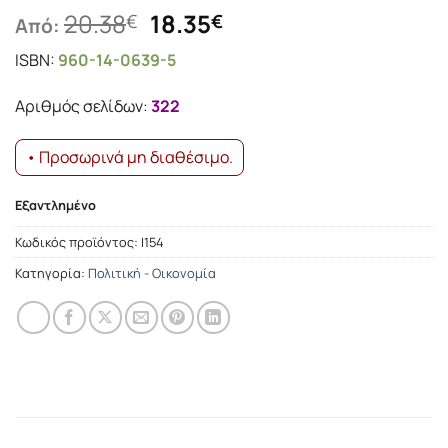
Original
Η
20.38
18.35
€
€
Από:
price
τρέχουσα
ISBN:
960-14-0639-5
was:
τιμή
20.38€.
είναι:
Αριθμός σελίδων:
322
18.35€.
• Προσωρινά μη διαθέσιμο.
Εξαντλημένο
Κωδικός προϊόντος:
Ι154
Κατηγορία:
Πολιτική - Οικονομία