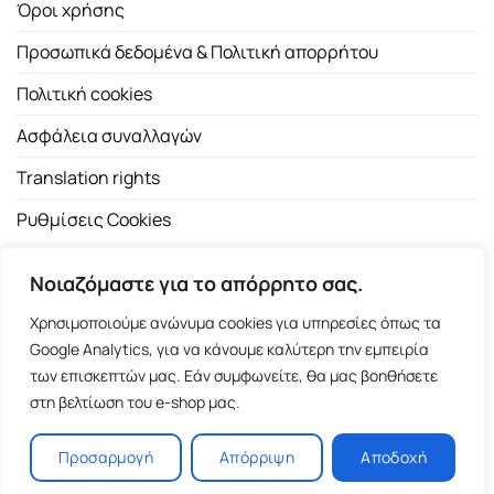
Όροι χρήσης
Προσωπικά δεδομένα & Πολιτική απορρήτου
Πολιτική cookies
Ασφάλεια συναλλαγών
Translation rights
Ρυθμίσεις Cookies
Νοιαζόμαστε για το απόρρητο σας.
Χρησιμοποιούμε ανώνυμα cookies για υπηρεσίες όπως τα
Google Analytics, για να κάνουμε καλύτερη την εμπειρία
των επισκεπτών μας. Εάν συμφωνείτε, θα μας βοηθήσετε
Copyright 2026 ©
Εκδοτικός Οίκος Α.Α. Λιβάνη
| All rights
στη βελτίωση του e-shop μας.
reserved.
Σόλωνος 98, 10680 Αθήνα | Τ:
2103661200
- F: 2103617791
Προσαρμογή
Απόρριψη
Αποδοχή
E-shop and Premium Managed Hosting by
ClickProject.gr