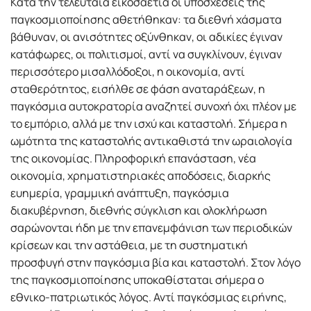
Κατά την τελευταία εικοσαετία οι υποσχέσεις της
παγκοσμιοποίησης αθετήθηκαν: τα διεθνή χάσματα
βάθυναν, οι ανισότητες οξύνθηκαν, οι αδικίες έγιναν
κατάφωρες, οι πολιτισμοί, αντί να συγκλίνουν, έγιναν
περισσότερο μισαλλόδοξοι, η οικονομία, αντί
σταθερότητος, εισήλθε σε φάση αναταράξεων, η
παγκόσμια αυτοκρατορία αναζητεί συνοχή όχι πλέον με
το εμπόριο, αλλά με την ισχύ και καταστολή. Σήμερα η
ωμότητα της καταστολής αντικαθιστά την ωραιολογία
της οικονομίας. Πληροφορική επανάσταση, νέα
οικονομία, χρηματιστηριακές αποδόσεις, διαρκής
ευημερία, γραμμική ανάπτυξη, παγκόσμια
διακυβέρνηση, διεθνής σύγκλιση και ολοκλήρωση
σαρώνονται ήδη με την επανεμφάνιση των περιοδικών
κρίσεων και την αστάθεια, με τη συστηματική
προσφυγή στην παγκόσμια βία και καταστολή. Στον λόγο
της παγκοσμιοποίησης υποκαθίσταται σήμερα ο
εθνικο-πατριωτικός λόγος. Αντί παγκόσμιας ειρήνης,