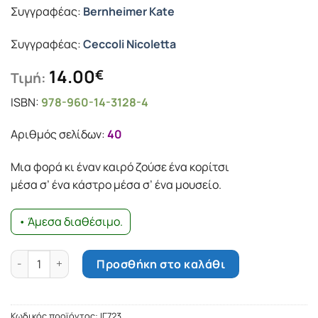
Συγγραφέας:
Bernheimer Kate
Συγγραφέας:
Ceccoli Nicoletta
14.00
€
Τιμή:
ISBN:
978-960-14-3128-4
Αριθμός σελίδων:
40
Μια φορά κι έναν καιρό ζούσε ένα κορίτσι
µέσα σ’ ένα κάστρο µέσα σ’ ένα µουσείο.
• Άμεσα διαθέσιμο.
Το κορίτσι στο κάστρο μέσα στο μουσείο ποσότητα
Προσθήκη στο καλάθι
Κωδικός προϊόντος:
ΙΓ723