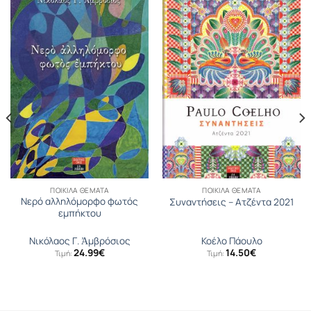
ΠΟΙΚΊΛΑ ΘΈΜΑΤΑ
ΠΟΙΚΊΛΑ ΘΈΜΑΤΑ
Νερό αλληλόμορφο φωτός
Συναντήσεις – Ατζέντα 2021
εμπήκτου
Νικόλαος Γ. Ἀμβρόσιος
Κοέλο Πάουλο
24.99
€
14.50
€
Τιμή:
Τιμή: