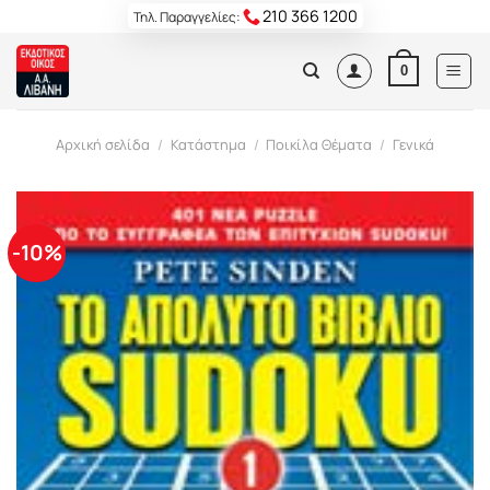
Skip
210 366 1200
Τηλ. Παραγγελίες:
to
content
0
Αρχική σελίδα
/
Κατάστημα
/
Ποικίλα Θέματα
/
Γενικά
-10%