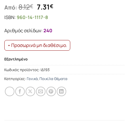
Original
Η
8.12
7.31
€
€
Από:
price
τρέχουσα
ISBN:
960-14-1117-8
was:
τιμή
8.12€.
είναι:
Αριθμός σελίδων:
240
7.31€.
• Προσωρινά μη διαθέσιμο.
Εξαντλημένο
Κωδικός προϊόντος:
ΙΔ193
Κατηγορίες:
Γενικά
,
Ποικίλα Θέματα