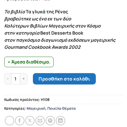
Το βιβλίο
Τα γλυκά της Ρένας
βραβεύτηκε ως ένα εκ των δύο
Καλύτερων Βιβλίων Μαγειρικής στον Κόσμο
στην κατηγορία
Best Desserts Book
στον παγκόσμιο διαγωνισμό εκδόσεων μαγειρικής
Gourmand Cookbook Awards 2002
• Άμεσα διαθέσιμο.
Ρένα της Φτελιάς, Συνταγές για ζυμαρικά ποσότητα
Προσθήκη στο καλάθι
Κωδικός προϊόντος:
Η108
Κατηγορίες:
Μαγειρική
,
Ποικίλα Θέματα