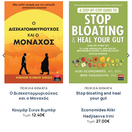
ΠΟΙΚΊΛΑ ΘΈΜΑΤΑ
ΠΟΙΚΊΛΑ ΘΈΜΑΤΑ
Ο Δισεκατοµµυριούχος
Stop bloating and heal
και ο Μοναχός
your gut
Κουµάρ Σινγκ Βιµπόρ
Economides Aliki
12.40
€
Τιμή:
Hadjisavva Irini
27.00
€
Τιμή: