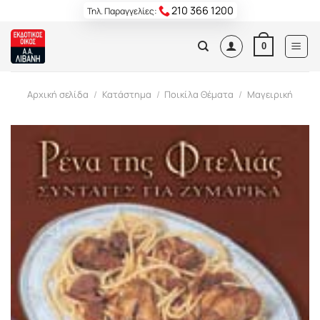
Skip
210 366 1200
Τηλ. Παραγγελίες:
to
content
0
Αρχική σελίδα
/
Κατάστημα
/
Ποικίλα Θέματα
/
Μαγειρική