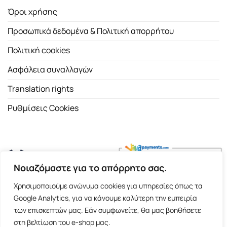
Όροι χρήσης
Προσωπικά δεδομένα & Πολιτική απορρήτου
Πολιτική cookies
Ασφάλεια συναλλαγών
Translation rights
Ρυθμίσεις Cookies
Νοιαζόμαστε για το απόρρητο σας.
Copyright 2026 ©
Εκδοτικός Οίκος Α.Α. Λιβάνη
| All rights
Χρησιμοποιούμε ανώνυμα cookies για υπηρεσίες όπως τα
reserved.
Google Analytics, για να κάνουμε καλύτερη την εμπειρία
Σόλωνος 98, 10680 Αθήνα | Τ:
2103661200
- F: 2103617791
των επισκεπτών μας. Εάν συμφωνείτε, θα μας βοηθήσετε
στη βελτίωση του e-shop μας.
E-shop and Premium Managed Hosting by
ClickProject.gr