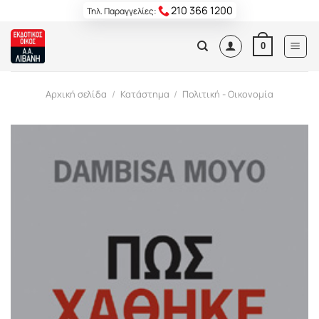
Skip
210 366 1200
Τηλ. Παραγγελίες:
to
content
0
Αρχική σελίδα
/
Κατάστημα
/
Πολιτική - Οικονομία