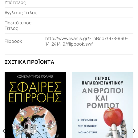
Υπότιτλος
Αγγλικός Τίτλος
Πρωτότυπος
Τίτλος
http://www.livanis.gr/FlipBook/978-960-
Flipbook
14-2414-9/flipbook.swf
ΣΧΕΤΙΚΆ ΠΡΟΪΌΝΤΑ