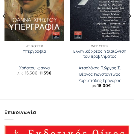
WEB OFFER
WEB OFFER
Ελληνικό χρέος η διαιώνιση
Υπεργραφία
του προβλήματος
Χρήστου Ιωάννα
Ατσαλάκης Γιώργος Σ.
Original
Η
16.50
€
11.55
€
Από:
Βέργος Κωνσταντίνος
σα
price
τρέχουσα
was:
τιμή
Ζαρωτιάδης Γρηγόρης
16.50€.
είναι:
15.00
€
Τιμή:
11.55€.
Επικοινωνία