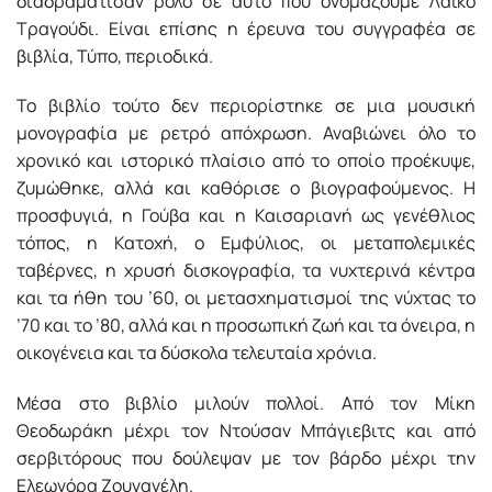
διαδραμάτισαν ρόλο σε αυτό που ονομάζουμε Λαϊκό
Τραγούδι. Είναι επίσης η έρευνα του συγγραφέα σε
βιβλία, Τύπο, περιοδικά.
Το βιβλίο τούτο δεν περιορίστηκε σε μια μουσική
μονογραφία με ρετρό απόχρωση. Αναβιώνει όλο το
χρονικό και ιστορικό πλαίσιο από το οποίο προέκυψε,
ζυμώθηκε, αλλά και καθόρισε ο βιογραφούμενος. Η
προσφυγιά, η Γούβα και η Καισαριανή ως γενέθλιος
τόπος, η Κατοχή, ο Εμφύλιος, οι μεταπολεμικές
ταβέρνες, η χρυσή δισκογραφία, τα νυχτερινά κέντρα
και τα ήθη του ’60, οι μετασχηματισμοί της νύχτας το
’70 και το ’80, αλλά και η προσωπική ζωή και τα όνειρα, η
οικογένεια και τα δύσκολα τελευταία χρόνια.
Μέσα στο βιβλίο μιλούν πολλοί. Από τον Μίκη
Θεοδωράκη μέχρι τον Ντoύσαν Μπάγιεβιτς και από
σερβιτόρους που δούλεψαν με τον βάρδο μέχρι την
Ελεωνόρα Ζουγανέλη.