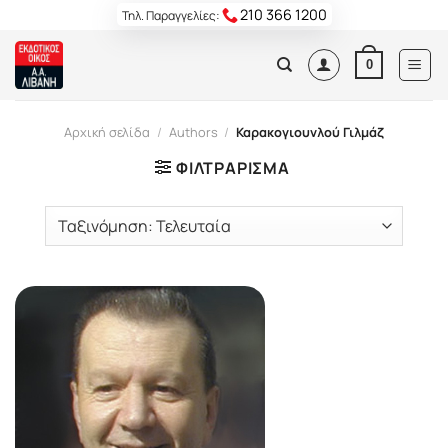
Skip
210 366 1200
Τηλ. Παραγγελίες:
to
content
0
Αρχική σελίδα
/
Authors
/
Καρακογιουνλού Γιλμάζ
ΦΙΛΤΡΆΡΙΣΜΑ