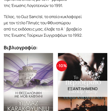
της Ένωσης Λογοτεχνών το 1991.
Τέλος, το Guz Sanclsl, το οποίο κυκλοφορεί
με τον τίτλο Πληγές του Φθινοπώρου
από τις εκδόσεις μας, έλαβε το Α΄ βραβείο
της Ένωσης Τούρκων Συγγραφέων το 1992.
Βιβλιογραφία:
-10%
ΕΞΑΝΤΛΗΜΈΝΟ