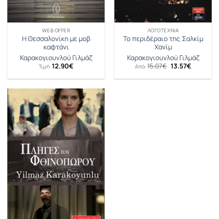
WEB OFFER
ΛΟΓΟΤΕΧΝΊΑ
Η Θεσσαλονίκη με μοβ
Το περιδέραιο της Σαλκίμ
καφτάνι
Χανίμ
Καρακογιουνλού Γιλμάζ
Καρακογιουνλού Γιλμάζ
Original
Η
12.90
€
15.07
€
13.57
€
Τιμή:
Από:
price
τρέχουσ
was:
τιμή
15.07€.
είναι:
13.57€.