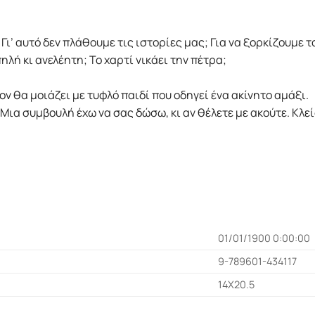
 Γι’ αυτό δεν πλάθουμε τις ιστορίες μας; Για να ξορκίζουμε
ηλή κι ανελέητη; Το χαρτί νικάει την πέτρα;
ον θα μοιάζει με τυφλό παιδί που οδηγεί ένα ακίνητο αμάξι.
 Μια συμβουλή έχω να σας δώσω, κι αν θέλετε με ακούτε. Κλε
01/01/1900 0:00:00
9-789601-434117
14Χ20.5