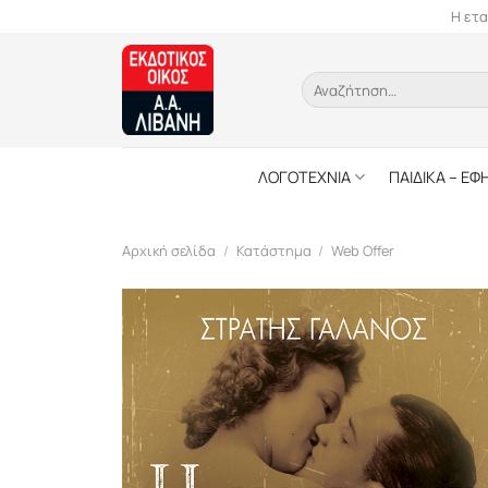
Skip
Η ετα
to
content
Αναζήτηση
για:
ΛΟΓΟΤΕΧΝΙΑ
ΠΑΙΔΙΚΑ – ΕΦ
Αρχική σελίδα
/
Κατάστημα
/
Web Offer