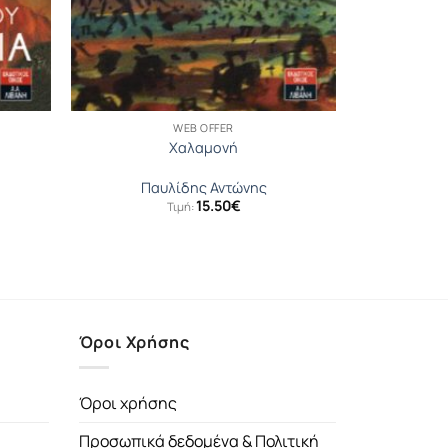
WEB OFFER
Χαλαμονή
Παυλίδης Αντώνης
15.50
€
Τιμή:
έχουσα
μή
αι:
55€.
Όροι Χρήσης
Όροι χρήσης
Προσωπικά δεδομένα & Πολιτική