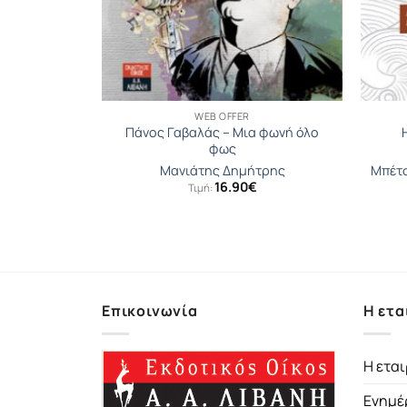
WEB OFFER
Πάνος Γαβαλάς – Μια φωνή όλο
φως
γος
Μανιάτης Δημήτρης
Μπέτσ
ginal
Η
20
€
16.90
€
Τιμή:
ce
τρέχουσα
s:
τιμή
00€.
είναι:
11.20€.
Επικοινωνία
Η ετα
Η εται
Ενημέ