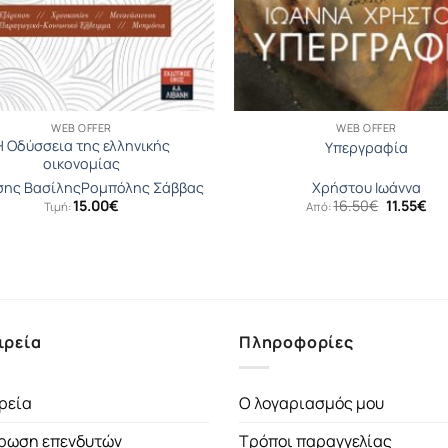
WEB OFFER
WEB OFFER
H Οδύσσεια της ελληνικής
Υπεργραφία
οικονομίας
ης Βασίλης
Ρομπόλης Σάββας
Χρήστου Ιωάννα
Original
Η
15.00
€
16.50
€
11.55
€
Τιμή:
Από:
price
τρ
was:
τι
16.50€.
είν
11.
ιρεία
Πληροφορίες
ρεία
Ο λογαριασμός μου
ρωση επενδυτών
Τρόποι παραγγελίας