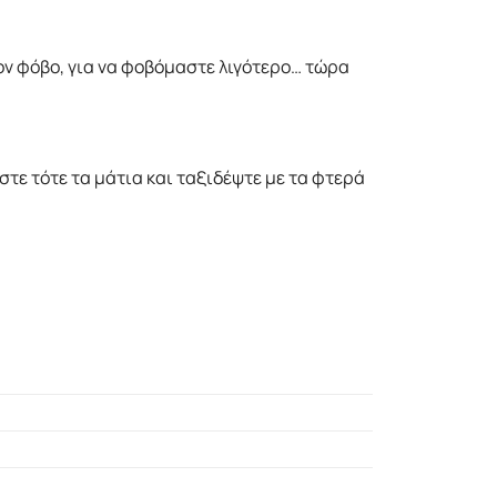
 τον φόβο, για να φοβόμαστε λιγότερο… τώρα
ίστε τότε τα μάτια και ταξιδέψτε με τα φτερά