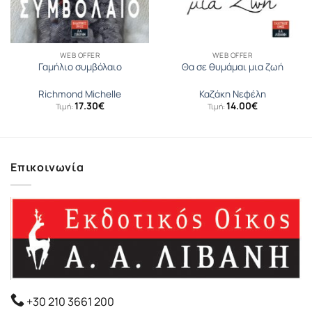
WEB OFFER
WEB OFFER
Γαμήλιο συμβόλαιο
Θα σε θυμάμαι μια ζωή
Richmond Michelle
Καζάκη Νεφέλη
17.30
€
14.00
€
Τιμή:
Τιμή:
Επικοινωνία
+30 210 3661 200