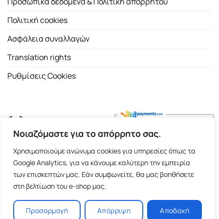
Προσωπικά δεδομένα & Πολιτική απορρήτου
Πολιτική cookies
Ασφάλεια συναλλαγών
Translation rights
Ρυθμίσεις Cookies
Νοιαζόμαστε για το απόρρητο σας.
Copyright 2026 ©
Εκδοτικός Οίκος Α.Α. Λιβάνη
| All rights
Χρησιμοποιούμε ανώνυμα cookies για υπηρεσίες όπως τα
reserved.
Google Analytics, για να κάνουμε καλύτερη την εμπειρία
Σόλωνος 98, 10680 Αθήνα | Τ:
2103661200
- F: 2103617791
των επισκεπτών μας. Εάν συμφωνείτε, θα μας βοηθήσετε
στη βελτίωση του e-shop μας.
E-shop and Premium Managed Hosting by
ClickProject.gr
Προσαρμογή
Απόρριψη
Αποδοχή