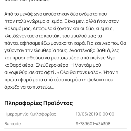
Από το μεγάφωνο ακούστηκαν δύο ονόματα που
ήταν πολύ γνώριμα σ’ εμάς. Ξένα μεν, αλλά ήταν στον
θάλαμό μας. Αποφυλακίζονταν και οι δύο, κι εμείς,
κλειδώνοντας στο κουτάκι του μυαλού μας τα
πάντα, αφήσαμε έξω μονάχα τη χαρά. Για εκείνες που θα
γεύονταν την ελευθερία τους. Αναστέναξα βαθιά, λες
και προσπαθούσα να μυρίσω μέσα από εκείνες λίγο
καθαρό αέρα. Ελεύθερο αέρα. Η Μαντάμ μού
σιγοψιθύρισε στο αφτί: «Όλα θα πάνε καλά». Ήταν η
πρώτη φορά μετά από τόσο καιρό στη φυλακή που
άρχιζα να το πιστεύω…
Πληροφορίες Προϊόντος
Ημερομηνία Κυκλοφορίας
10/05/2019 0:00:00
Barcode
9-789601-434308