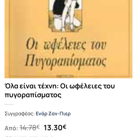
Όλα είναι τέχνη: Οι ωφέλειες του
πυγοραπίσματος
Συγγραφέας:
Ενάρ Ζαν-Πιερ
Original
Η
14.78
13.30
€
€
Από:
price
τρέχουσα