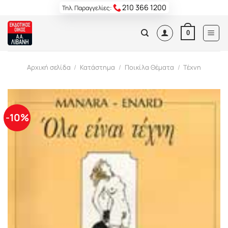
Skip
210 366 1200
Τηλ. Παραγγελίες:
to
content
0
Αρχική σελίδα
/
Κατάστημα
/
Ποικίλα Θέματα
/
Τέχνη
-10%