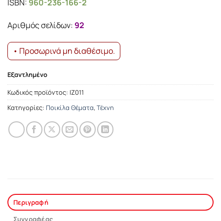
ISBN:
960-236-166-2
was:
τιμή
14.78€.
είναι:
Αριθμός σελίδων:
92
13.30€.
• Προσωρινά μη διαθέσιμο.
Εξαντλημένο
Κωδικός προϊόντος:
ΙΖ011
Κατηγορίες:
Ποικίλα Θέματα
,
Τέχνη
Περιγραφή
Συγγραφέας