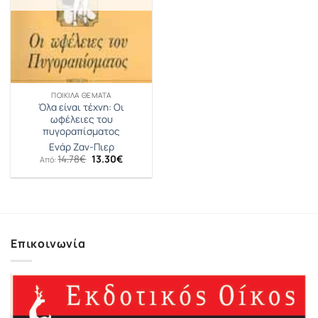
ΠΟΙΚΊΛΑ ΘΈΜΑΤΑ
Όλα είναι τέχνη: Οι
ωφέλειες του
πυγοραπίσματος
Ενάρ Ζαν-Πιερ
Original
Η
14.78
€
13.30
€
Από:
price
τρέχουσα
was:
τιμή
14.78€.
είναι:
13.30€.
Επικοινωνία