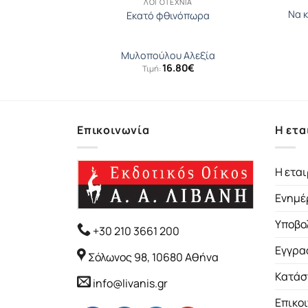
ΛΟΓΟΤΕΧΝΊΑ
Να 
ς
Εκατό φθινόπωρα
ο
Μυλοπούλου Αλεξία
16.80
€
Τιμή:
Επικοινωνία
Η ετα
Η εται
Ενημέ
Υποβο
+30 210 3661 200
Εγγρα
Σόλωνος 98, 10680 Αθήνα
Κατάσ
info@livanis.gr
Επικο