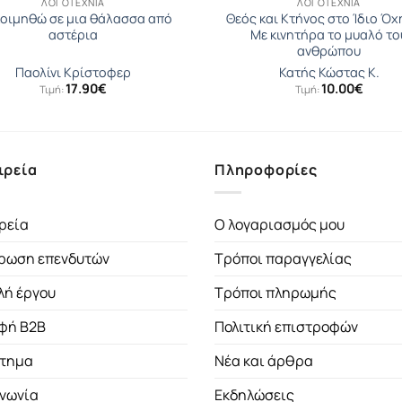
ΛΟΓΟΤΕΧΝΊΑ
ΛΟΓΟΤΕΧΝΊΑ
κοιμηθώ σε μια θάλασσα από
Θεός και Κτήνος στο Ίδιο Όχ
αστέρια
Με κινητήρα το μυαλό το
ανθρώπου
Παολίνι Κρίστοφερ
Κατής Κώστας Κ.
17.90
€
10.00
€
Τιμή:
Τιμή:
ιρεία
Πληροφορίες
ρεία
Ο λογαριασμός μου
ρωση επενδυτών
Τρόποι παραγγελίας
λή έργου
Τρόποι πληρωμής
φή B2B
Πολιτική επιστροφών
τημα
Νέα και άρθρα
ινωνία
Εκδηλώσεις