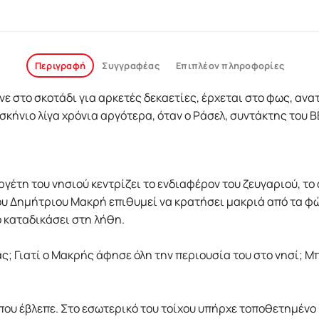
Περιγραφή
Συγγραφέας
Επιπλέον πληροφορίες
νε στο σκοτάδι για αρκετές δεκαετίες, έρχεται στο φως, αν
σκήνιο λίγα χρόνια αργότερα, όταν ο Ράσελ, συντάκτης του B
.
γέτη του νησιού κεντρίζει το ενδιαφέρον του ζευγαριού, το 
 του Δηµήτριου Μακρή επιθυµεί να κρατήσει µακριά από τα 
ο καταδικάσει στη λήθη.
ας; Γιατί ο Μακρής άφησε όλη την περιουσία του στο νησί; Μ
ου έβλεπε. Στο εσωτερικό του τοίχου υπήρχε τοποθετηµένο κ