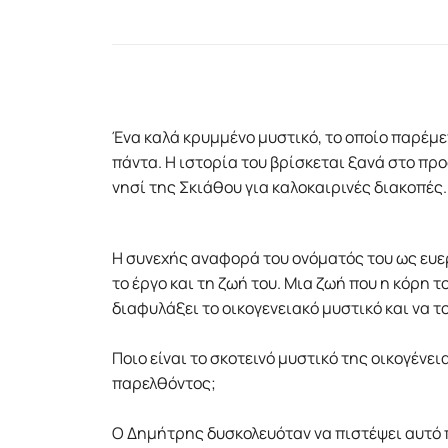
Ένα καλά κρυµµένο µυστικό, το οποίο παρέµε
πάντα. Η ιστορία του βρίσκεται ξανά στο προ
νησί της Σκιάθου για καλοκαιρινές διακοπές
Η συνεχής αναφορά του ονόµατός του ως ευερ
το έργο και τη ζωή του. Μια ζωή που η κόρη
διαφυλάξει το οικογενειακό µυστικό και να τ
Ποιο είναι το σκοτεινό µυστικό της οικογένει
παρελθόντος;
Ο Δηµήτρης δυσκολευόταν να πιστέψει αυτό π