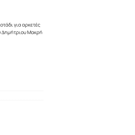
κοτάδι για αρκετές
ου ∆ηµήτριου Μακρή