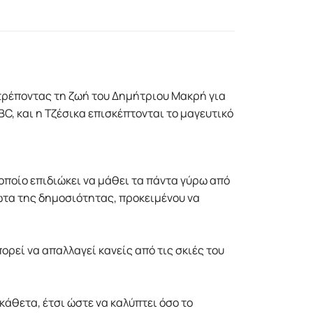
ατρέποντας τη ζωή του Δηµήτριου Μακρή για
BC, και η Τζέσικα επισκέπτονται το µαγευτικό
οποίο επιδιώκει να µάθει τα πάντα γύρω από
φώτα της δηµοσιότητας, προκειµένου να
πορεί να απαλλαγεί κανείς από τις σκιές του
άθετα, έτσι ώστε να καλύπτει όσο το