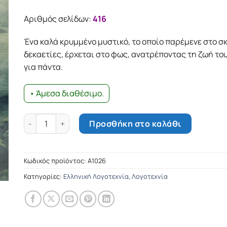
Αριθμός σελίδων:
416
Ένα καλά κρυµµένο µυστικό, το οποίο παρέµενε στο σ
δεκαετίες, έρχεται στο φως, ανατρέποντας τη ζωή τ
για πάντα.
• Άμεσα διαθέσιμο.
Ο Ευεργέτης ποσότητα
Προσθήκη στο καλάθι
Κωδικός προϊόντος:
Α1026
Κατηγορίες:
Ελληνική Λογοτεχνία
,
Λογοτεχνία