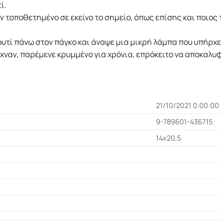
τί.
 τοποθετηµένο σε εκείνο το σηµείο, όπως επίσης και ποιος το
υτί πάνω στον πάγκο και άναψε µια µικρή λάµπα που υπήρχε 
ειχναν, παρέµενε κρυµµένο για χρόνια, επρόκειτο να αποκαλυ
21/10/2021 0:00:00
9-789601-436715
14x20,5