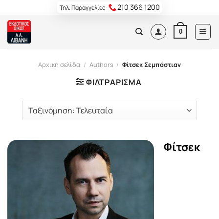
Skip
210 366 1200
Τηλ. Παραγγελίες:
to
content
0
Αρχική σελίδα
/
Authors
/
Φίτσεκ Σεμπάστιαν
ΦΙΛΤΡΆΡΙΣΜΑ
Φίτσεκ