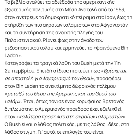
Το βιβλίο αναλύει τα αδιέξοδα της αμερικανικής
εξωτερικής πολιτικής στη Μέση Ανατολή από το 1953,
όταν ανέτρεψε το δημοκρατικό πείραμα στο Ιράν, έως τη
στήριξη των πιο ακραίων ισλαμιστών στο Αφγανιστάν
και τη συντήρηση της ανοιχτής πληγής του
Παλαιστινιακού. Ρίχνει φως στην άνοδο του
ριζοσπαστικού ισλάμ και ερμηνεύει το «φαινόμενο Bin
Laden».
Καταγράφει τα τραγικά λάθη του Bush μετά την 11η
Σεπτεμβρίου. Επειδή ο ίδιος πιστεύει πως «
βρίσκεται
σε αποστολή για λογαριασμό του Θεού
», προσφέρει
στον Bin Laden το ανεκτίμητο δώρο ενός πολέμου
«
μεταξύ του Θεού της Αμερικής και του Θεού του
ισλάμ
». Έτσι, όπως τόνισε ένας κορυφαίος Βρετανός
διπλωμάτης, ο Αμερικανός πρόεδρος έχει εξελιχθεί
στον «
καλύτερο προσηλυτιστή ακραίων ισλαμιστών
».
Ο Bush είναι ο λάθος πολιτικός, με τις λάθος ιδέες, στη
λάθος στιγμή. Γι’ αυτό, οι επιλογές του είναι