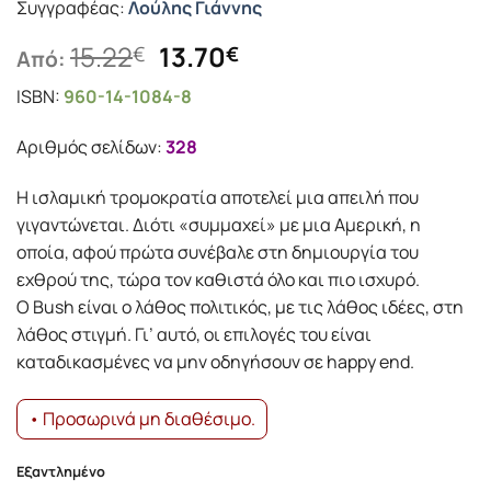
Συγγραφέας:
Λούλης Γιάννης
Original
Η
15.22
13.70
€
€
Από:
price
τρέχουσα
ISBN:
960-14-1084-8
was:
τιμή
15.22€.
είναι:
Αριθμός σελίδων:
328
13.70€.
Η ισλαμική τρομοκρατία αποτελεί μια απειλή που
γιγαντώνεται. Διότι «συμμαχεί» με μια Αμερική, η
οποία, αφού πρώτα συνέβαλε στη δημιουργία του
εχθρού της, τώρα τον καθιστά όλο και πιο ισχυρό.
Ο Bush είναι ο λάθος πολιτικός, με τις λάθος ιδέες, στη
λάθος στιγμή. Γι’ αυτό, οι επιλογές του είναι
καταδικασμένες να μην οδηγήσουν σε happy end.
• Προσωρινά μη διαθέσιμο.
Εξαντλημένο