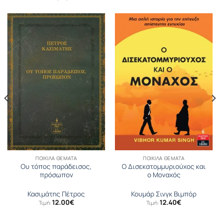
ΠΟΙΚΊΛΑ ΘΈΜΑΤΑ
ΠΟΙΚΊΛΑ ΘΈΜΑΤΑ
Ου τόπος παράδεισος,
Ο Δισεκατοµµυριούχος και
πρόσωπον
ο Μοναχός
Κασιμάτης Πέτρος
Κουµάρ Σινγκ Βιµπόρ
12.00
€
12.40
€
Τιμή:
Τιμή:
υσα