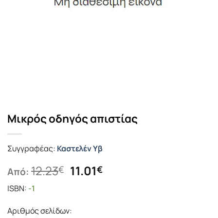
Μικρός οδηγός απιστίας
Συγγραφέας:
Καστελέν Υβ
Original
Η
12.23
11.01
€
€
Από:
price
τρέχουσα
ISBN:
-1
was:
τιμή
12.23€.
είναι:
Αριθμός σελίδων:
11.01€.